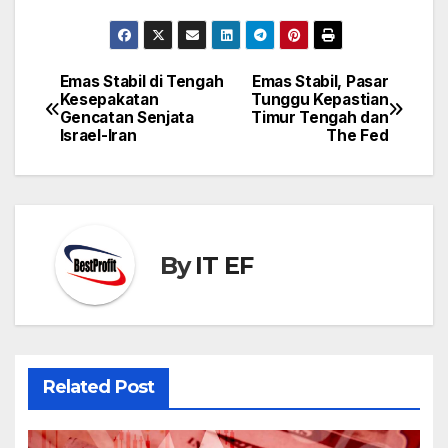
Emas Stabil di Tengah
Emas Stabil, Pasar
Post
Kesepakatan
Tunggu Kepastian
navigation
Gencatan Senjata
Timur Tengah dan
Israel-Iran
The Fed
By
IT EF
Related Post