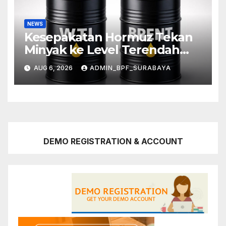
NEWS
Kesepakatan Hormuz Tekan
Minyak ke Level Terendah
Sebulan
AUG 6, 2026
ADMIN_BPF_SURABAYA
DEMO REGISTRATION & ACCOUNT