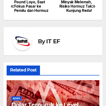
Pound Loyo, Saat
Minyak Melemah,
Post
Fokus Pasar ke
Risiko Hormuz Tak
navigation
Pemilu dan Hormuz
Kunjung Reda!
By
IT EF
Related Post
NEWS
Dolar Terpuruk ke Level