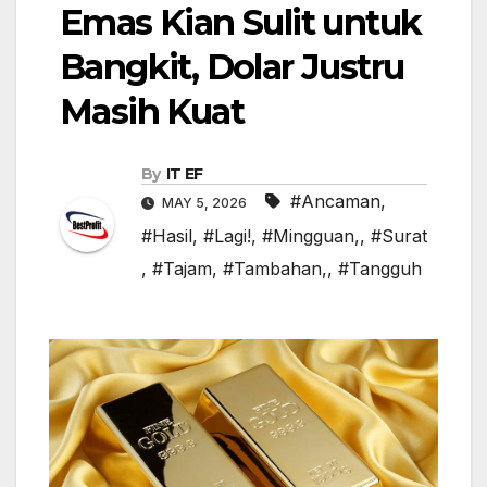
Emas Kian Sulit untuk
Bangkit, Dolar Justru
Masih Kuat
By
IT EF
#Ancaman
,
MAY 5, 2026
#Hasil
,
#Lagi!
,
#Mingguan,
,
#Surat
,
#Tajam
,
#Tambahan,
,
#Tangguh