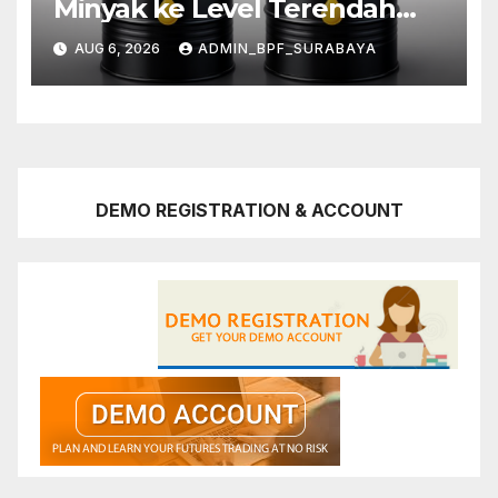
Minyak ke Level Terendah
Sebulan
AUG 6, 2026
ADMIN_BPF_SURABAYA
DEMO REGISTRATION & ACCOUNT