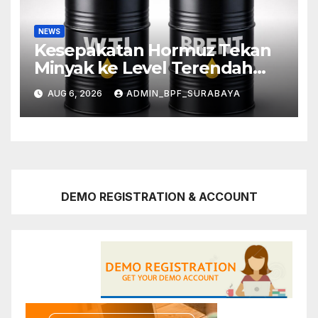
NEWS
Kesepakatan Hormuz Tekan
Minyak ke Level Terendah
Sebulan
AUG 6, 2026
ADMIN_BPF_SURABAYA
DEMO REGISTRATION & ACCOUNT