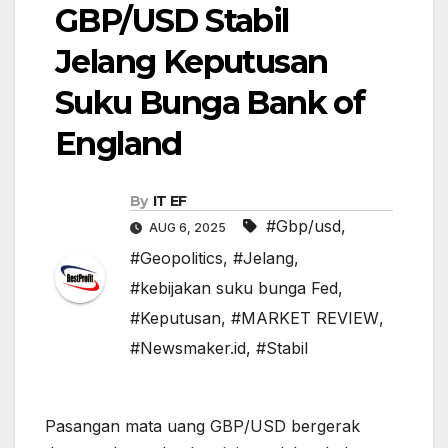
GBP/USD Stabil
Jelang Keputusan
Suku Bunga Bank of
England
By
IT EF
#Gbp/usd
,
AUG 6, 2025
#Geopolitics
,
#Jelang
,
#kebijakan suku bunga Fed
,
#Keputusan
,
#MARKET REVIEW
,
#Newsmaker.id
,
#Stabil
Pasangan mata uang GBP/USD bergerak