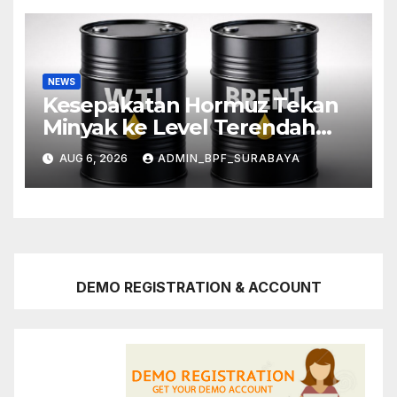
NEWS
Kesepakatan Hormuz Tekan
Minyak ke Level Terendah
Sebulan
AUG 6, 2026
ADMIN_BPF_SURABAYA
DEMO REGISTRATION & ACCOUNT