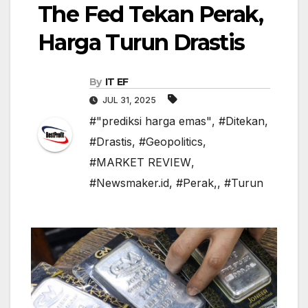
The Fed Tekan Perak,
Harga Turun Drastis
By
IT EF
JUL 31, 2025
#"prediksi harga emas"
,
#Ditekan
,
#Drastis
,
#Geopolitics
,
#MARKET REVIEW
,
#Newsmaker.id
,
#Perak,
,
#Turun