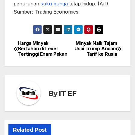
penurunan
suku bunga
tetap hidup. (Arl)
Sumber: Trading Economics
Harga Minyak
Minyak Naik Tajam
Post
Bertahan di Level
Usai Trump Ancam
navigation
Tertinggi Enam Pekan
Tarif ke Rusia
By
IT EF
Related Post