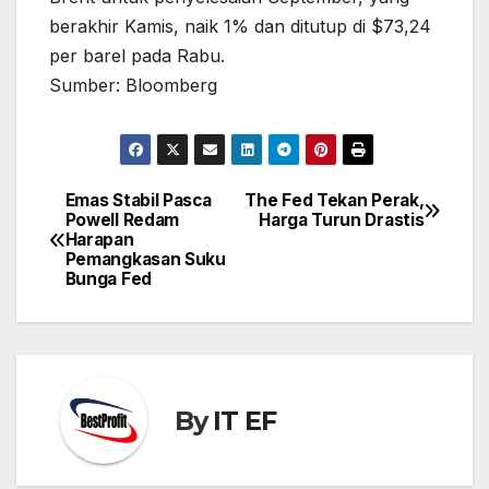
berakhir Kamis, naik 1% dan ditutup di $73,24
per barel pada Rabu.
Sumber: Bloomberg
Emas Stabil Pasca
The Fed Tekan Perak,
Post
Powell Redam
Harga Turun Drastis
navigation
Harapan
Pemangkasan Suku
Bunga Fed
By
IT EF