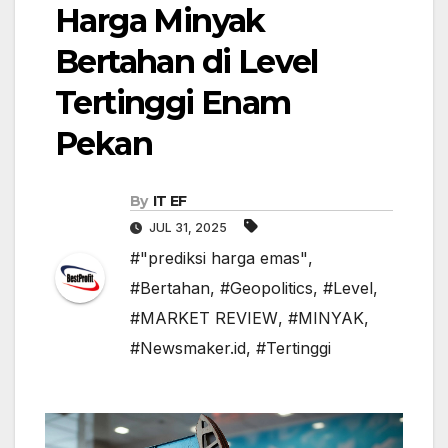
Harga Minyak
Bertahan di Level
Tertinggi Enam
Pekan
By
IT EF
JUL 31, 2025
#"prediksi harga emas"
,
#Bertahan
,
#Geopolitics
,
#Level
,
#MARKET REVIEW
,
#MINYAK
,
#Newsmaker.id
,
#Tertinggi