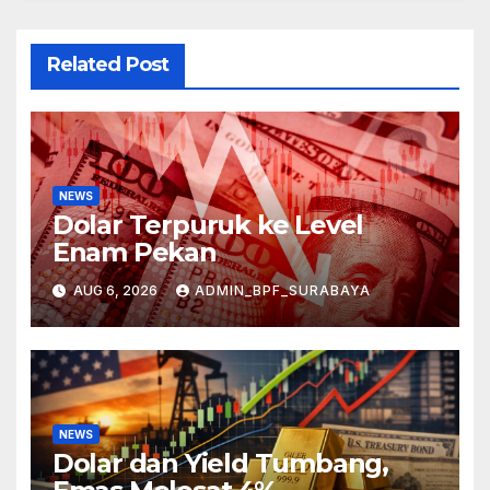
Related Post
NEWS
Dolar Terpuruk ke Level
Enam Pekan
AUG 6, 2026
ADMIN_BPF_SURABAYA
NEWS
Dolar dan Yield Tumbang,