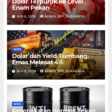
Dolar Terpuruk ke Level
Enam Pekan
AUG 6, 2026
ADMIN_BPF_SURABAYA
NEWS
Dolar dan Yield Tumbang,
Emas Melesat 4%
AUG 6, 2026
ADMIN_BPF_SURABAYA
NEWS
Kesepakatan Hormuz Tekan