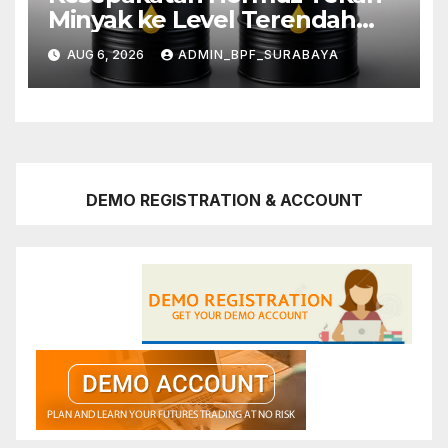
Minyak ke Level Terendah
Sebulan
AUG 6, 2026
ADMIN_BPF_SURABAYA
DEMO REGISTRATION & ACCOUNT