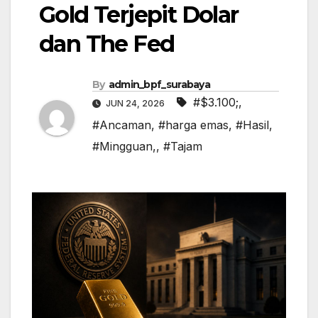
Gold Terjepit Dolar
dan The Fed
By
admin_bpf_surabaya
#$3.100;
,
JUN 24, 2026
#Ancaman
,
#harga emas
,
#Hasil
,
#Mingguan,
,
#Tajam