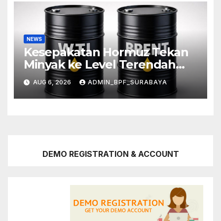
NEWS
Kesepakatan Hormuz Tekan
Minyak ke Level Terendah
Sebulan
AUG 6, 2026
ADMIN_BPF_SURABAYA
DEMO REGISTRATION & ACCOUNT