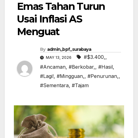
Emas Tahan Turun
Usai Inflasi AS
Menguat
By
admin_bpf_surabaya
#$3.400,
,
MAY 13, 2026
#Ancaman
,
#Berkobar,
,
#Hasil
,
#Lagi!
,
#Mingguan,
,
#Penurunan,
,
#Sementara
,
#Tajam