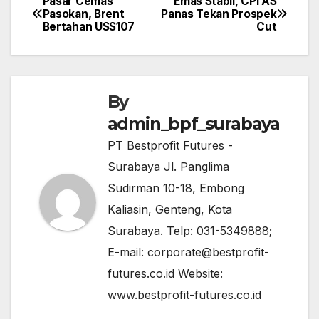
Pasar Cemas
Emas Stabil, CPI AS
Post
Pasokan, Brent
Panas Tekan Prospek
navigation
Bertahan US$107
Cut
By
admin_bpf_surabaya
PT Bestprofit Futures -
Surabaya Jl. Panglima
Sudirman 10-18, Embong
Kaliasin, Genteng, Kota
Surabaya. Telp: 031-5349888;
E-mail: corporate@bestprofit-
futures.co.id Website:
www.bestprofit-futures.co.id