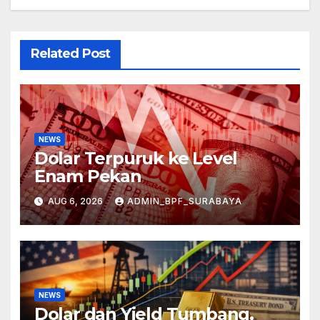
Related Post
NEWS
Dolar Terpuruk ke Level
Enam Pekan
AUG 6, 2026
ADMIN_BPF_SURABAYA
NEWS
Dolar dan Yield Tumbang,