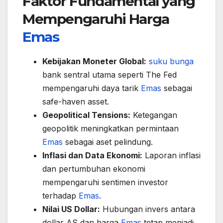
Faktor Fundamental yang
Mempengaruhi Harga
Emas
Kebijakan Moneter Global:
suku bunga
bank sentral utama seperti The Fed
mempengaruhi daya tarik
Emas
sebagai
safe-haven asset.
Geopolitical Tensions:
Ketegangan
geopolitik meningkatkan permintaan
Emas
sebagai aset pelindung.
Inflasi dan Data Ekonomi:
Laporan inflasi
dan pertumbuhan ekonomi
mempengaruhi sentimen investor
terhadap
Emas
.
Nilai US Dollar:
Hubungan invers antara
dollar AS dan harga
Emas
tetap menjadi