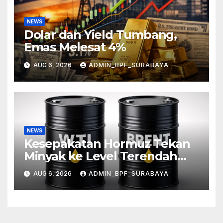
NEWS
Dolar dan Yield Tumbang,
Emas Melesat 4%
AUG 6, 2026
ADMIN_BPF_SURABAYA
NEWS
Kesepakatan Hormuz Tekan
Minyak ke Level Terendah
Sebulan
AUG 6, 2026
ADMIN_BPF_SURABAYA