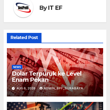
By
IT EF
Related Post
NEWS
Dolar Terpuruk ke Level
Enam Pekan
AUG 6, 2026
ADMIN_BPF_SURABAYA