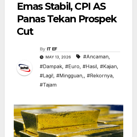
Emas Stabil, CPI AS
Panas Tekan Prospek
Cut
By
IT EF
#Ancaman
,
MAY 13, 2026
#Dampak
,
#Euro
,
#Hasil
,
#Kajian
,
#Lagi!
,
#Mingguan,
,
#Rekornya
,
#Tajam