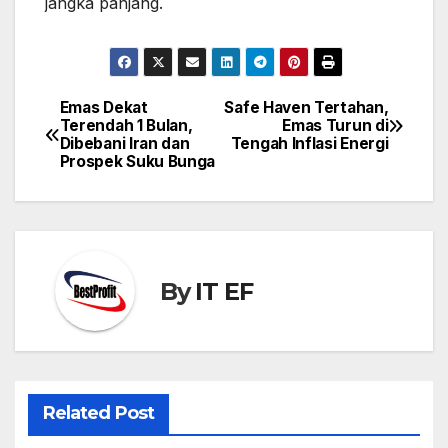
jangka panjang.
Emas Dekat
Safe Haven Tertahan,
Post
Terendah 1 Bulan,
Emas Turun di
navigation
Dibebani Iran dan
Tengah Inflasi Energi
Prospek Suku Bunga
By
IT EF
Related Post