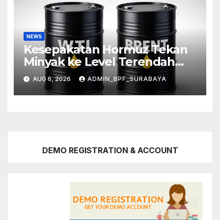
NEWS
Kesepakatan Hormuz Tekan
Minyak ke Level Terendah
Sebulan
AUG 6, 2026
ADMIN_BPF_SURABAYA
DEMO REGISTRATION & ACCOUNT