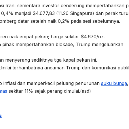
si Iran, sementara investor cenderung mempertahankan po
 0,4% menjadi $4.677,83 (11.26 Singapura) dan perak turu
omberg datar setelah naik 0,2% pada sesi sebelumnya.
en naik empat pekan; harga sekitar $4.670/oz.
ua pihak mempertahankan blokade, Trump mengeluarkan
n menyerang sedikitnya tiga kapal pekan ini.
inilai terhambatnya ancaman Trump dan komunikasi publi
iko inflasi dan memperkecil peluang penurunan
suku bunga
,
mas
sekitar 11% sejak perang dimulai.(asd)
s