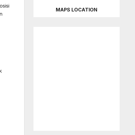
sisi
MAPS LOCATION
n
k