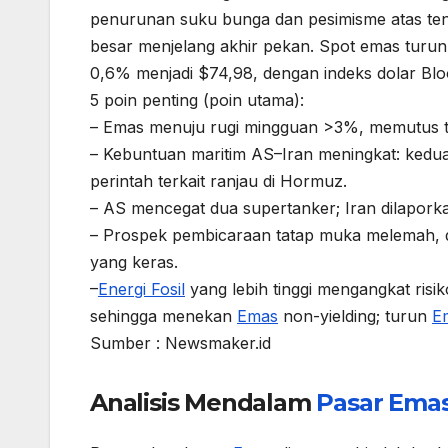
penurunan suku bunga dan pesimisme atas ten
besar menjelang akhir pekan. Spot emas turun
0,6% menjadi $74,98, dengan indeks dolar Blo
5 poin penting (poin utama):
– Emas menuju rugi mingguan >3%, memutus tr
– Kebuntuan maritim AS–Iran meningkat: ked
perintah terkait ranjau di Hormuz.
– AS mencegat dua supertanker; Iran dilaporka
– Prospek pembicaraan tatap muka melemah, d
yang keras.
–
Energi Fosil
yang lebih tinggi mengangkat ris
sehingga menekan
Emas
non-yielding; turun
E
Sumber : Newsmaker.id
Analisis Mendalam
Pasar
Ema