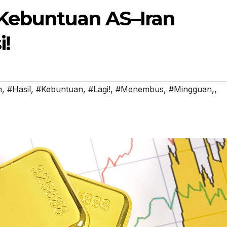
 Kebuntuan AS–Iran
i!
n
,
#Hasil
,
#Kebuntuan
,
#Lagi!
,
#Menembus
,
#Mingguan,
,