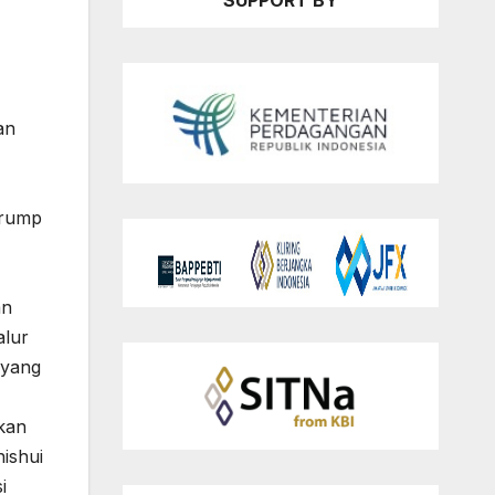
SUPPORT BY
an
Trump
an
alur
 yang
kan
ishui
i