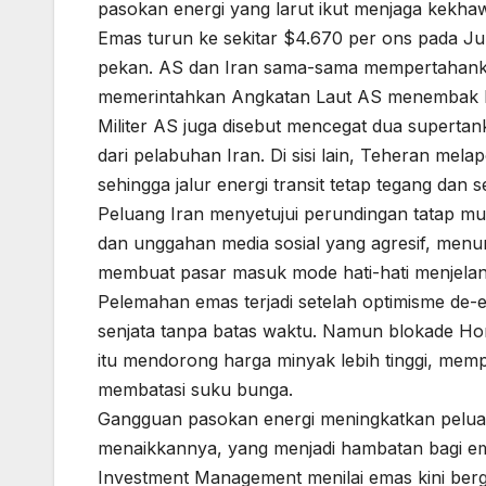
pasokan energi yang larut ikut menjaga kekhawat
Emas turun ke sekitar $4.670 per ons pada Ju
pekan. AS dan Iran sama-sama mempertahanka
memerintahkan Angkatan Laut AS menembak k
Militer AS juga disebut mencegat dua supertan
dari pelabuhan Iran. Di sisi lain, Teheran mela
sehingga jalur energi transit tetap tegang dan se
Peluang Iran menyetujui perundingan tatap m
dan unggahan media sosial yang agresif, menur
membuat pasar masuk mode hati-hati menjelang
Pelemahan emas terjadi setelah optimisme de
senjata tanpa batas waktu. Namun blokade Hormu
itu mendorong harga minyak lebih tinggi, memp
membatasi suku bunga.
Gangguan pasokan energi meningkatkan pelua
menaikkannya, yang menjadi hambatan bagi ema
Investment Management menilai emas kini ber