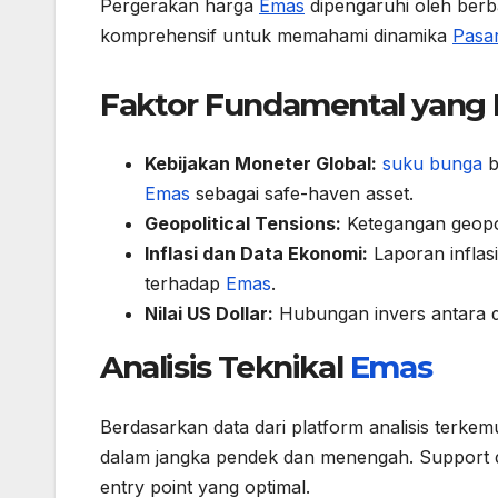
Pergerakan harga
Emas
dipengaruhi oleh berba
komprehensif untuk memahami dinamika
Pasa
Faktor Fundamental yan
Kebijakan Moneter Global:
suku bunga
b
Emas
sebagai safe-haven asset.
Geopolitical Tensions:
Ketegangan geopo
Inflasi dan Data Ekonomi:
Laporan infla
terhadap
Emas
.
Nilai US Dollar:
Hubungan invers antara 
Analisis Teknikal
Emas
Berdasarkan data dari platform analisis terke
dalam jangka pendek dan menengah. Support d
entry point yang optimal.