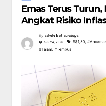
Emas Terus Turun,
Angkat Risiko Inflas
By
admin_bpf_surabaya
#$1,30
,
#Ancama
APR 24, 2026
#Tajam
,
#Tembus