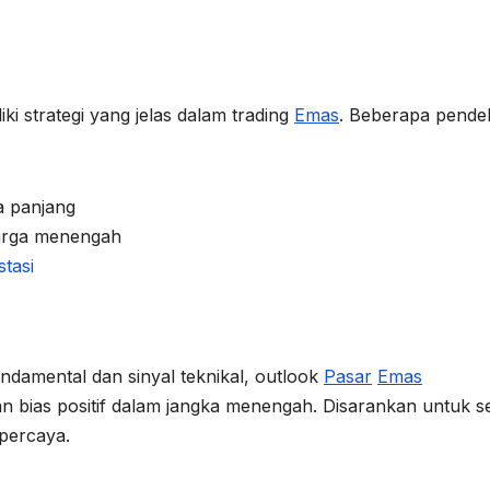
ki strategi yang jelas dalam trading
Emas
. Beberapa pende
a panjang
harga menengah
stasi
damental dan sinyal teknikal, outlook
Pasar
Emas
an bias positif dalam jangka menengah. Disarankan untuk se
rpercaya.