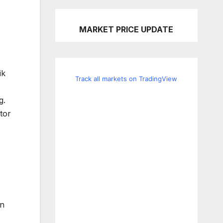
MARKET PRICE UPDATE
ik
Track all markets on TradingView
g.
tor
an