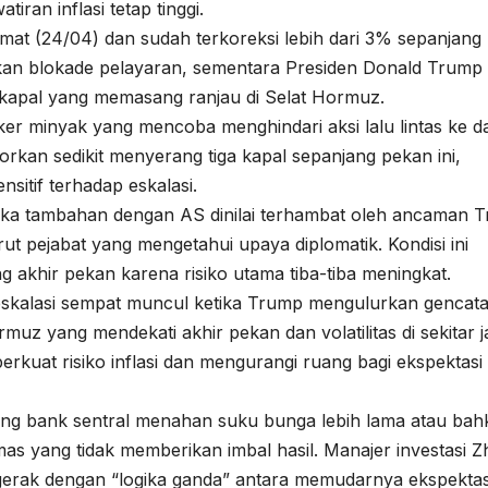
iran inflasi tetap tinggi.
mat (24/04) dan sudah terkoreksi lebih dari 3% sepanjang
n blokade pelayaran, sementara Presiden Donald Trump
apal yang memasang ranjau di Selat Hormuz.
ker minyak yang mencoba menghindari aksi lalu lintas ke d
porkan sedikit menyerang tiga kapal sepanjang pekan ini,
nsitif terhadap eskalasi.
uka tambahan dengan AS dinilai terhambat oleh ancaman 
ut pejabat yang mengetahui upaya diplomatik. Kondisi ini
 akhir pekan karena risiko utama tiba-tiba meningkat.
-eskalasi sempat muncul ketika Trump mengulurkan gencat
z yang mendekati akhir pekan dan volatilitas di sekitar j
erkuat risiko inflasi dan mengurangi ruang bagi ekspektasi
ng bank sentral menahan suku bunga lebih lama atau bah
s yang tidak memberikan imbal hasil. Manajer investasi Zh
gerak dengan “logika ganda” antara memudarnya ekspektas