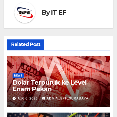
By
IT EF
Related Post
NEWS
Dolar Terpuruk ke Level
Enam Pekan
AUG 6, 2026
ADMIN_BPF_SURABAYA