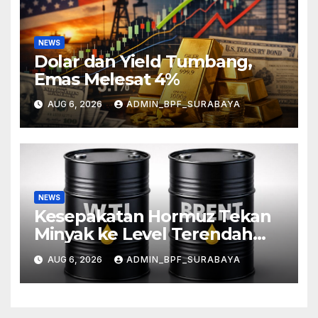
NEWS
Dolar dan Yield Tumbang,
Emas Melesat 4%
AUG 6, 2026
ADMIN_BPF_SURABAYA
NEWS
Kesepakatan Hormuz Tekan
Minyak ke Level Terendah
Sebulan
AUG 6, 2026
ADMIN_BPF_SURABAYA