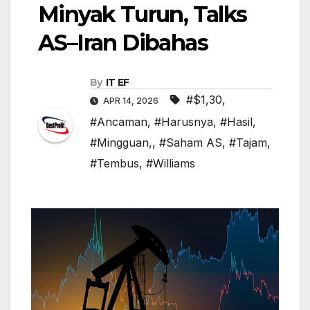
Minyak Turun, Talks
AS–Iran Dibahas
By
IT EF
#$1,30
,
APR 14, 2026
#Ancaman
,
#Harusnya
,
#Hasil
,
#Mingguan,
,
#Saham AS
,
#Tajam
,
#Tembus
,
#Williams