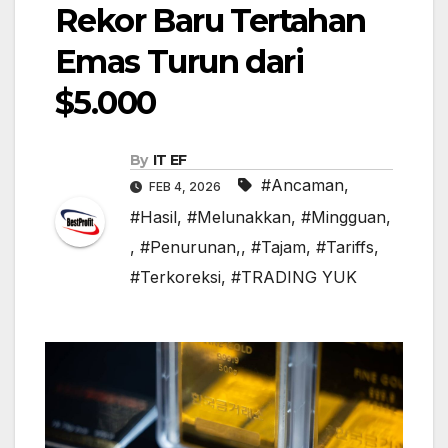
Rekor Baru Tertahan
Emas Turun dari
$5.000
By
IT EF
#Ancaman
,
FEB 4, 2026
#Hasil
,
#Melunakkan
,
#Mingguan,
,
#Penurunan,
,
#Tajam
,
#Tariffs
,
#Terkoreksi
,
#TRADING YUK