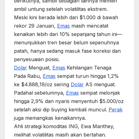
berikutnya, sambil sebagian lainnya memilih
ambil untung setelah volatilitas ekstrem.
Meski kini berada lebih dari $1.000 di bawah
rekor 29 Januari,
Emas
masih mencatat
kenaikan lebih dari 10% sepanjang tahun ini—
menunjukkan tren besar belum sepenuhnya
patah, hanya sedang masuk fase koreksi dan
penyesuaian posisi.
Dolar
Menguat,
Emas
Kehilangan Tenaga
Pada Rabu,
Emas
sempat turun hingga 1,2%
ke $4.888,19/oz seiring
Dolar
AS menguat.
Padahal sebelumnya,
Emas
sempat melonjak
hingga 2,9% dan nyaris menyentuh $5.000/oz
setelah aksi dip buying kembali muncul.
Perak
juga memangkas kenaikannya.
Ahli strategi komoditas ING, Ewa Manthey,
melihat volatilitas masih akan bertahan.