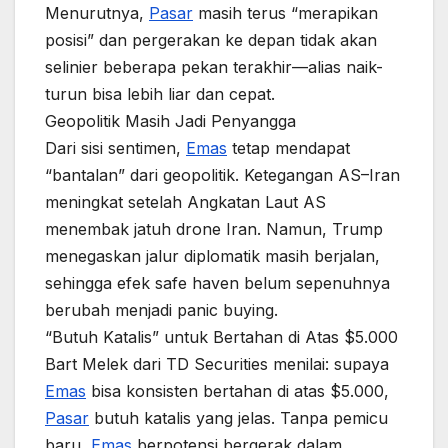
Menurutnya,
Pasar
masih terus “merapikan
posisi” dan pergerakan ke depan tidak akan
selinier beberapa pekan terakhir—alias naik-
turun bisa lebih liar dan cepat.
Geopolitik Masih Jadi Penyangga
Dari sisi sentimen,
Emas
tetap mendapat
“bantalan” dari geopolitik. Ketegangan AS–Iran
meningkat setelah Angkatan Laut AS
menembak jatuh drone Iran. Namun, Trump
menegaskan jalur diplomatik masih berjalan,
sehingga efek safe haven belum sepenuhnya
berubah menjadi panic buying.
“Butuh Katalis” untuk Bertahan di Atas $5.000
Bart Melek dari TD Securities menilai: supaya
Emas
bisa konsisten bertahan di atas $5.000,
Pasar
butuh katalis yang jelas. Tanpa pemicu
baru,
Emas
berpotensi bergerak dalam