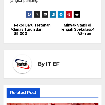
jangka panjang.
Rekor Baru Tertahan
Minyak Stabil di
Post
Emas Turun dari
Tengah Spekulasi
navigation
$5.000
AS–Iran
By
IT EF
Related Post