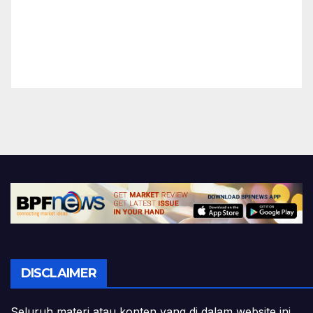
DISCLAIMER
Seluruh materi atau konten yang di dalam website ini