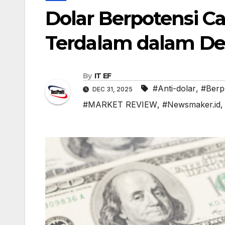
Dolar Berpotensi 
Terdalam dalam De
By
IT EF
#Anti-dolar
,
#Berp
DEC 31, 2025
#MARKET REVIEW
,
#Newsmaker.id