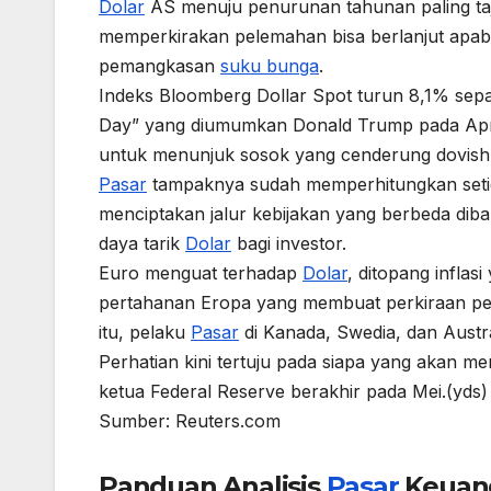
Dolar
AS menuju penurunan tahunan paling taja
memperkirakan pelemahan bisa berlanjut apabi
pemangkasan
suku bunga
.
Indeks Bloomberg Dollar Spot turun 8,1% sep
Day” yang diumumkan Donald Trump pada April
untuk menunjuk sosok yang cenderung dovish 
Pasar
tampaknya sudah memperhitungkan seti
menciptakan jalur kebijakan yang berbeda di
daya tarik
Dolar
bagi investor.
Euro menguat terhadap
Dolar
, ditopang inflas
pertahanan Eropa yang membuat perkiraan 
itu, pelaku
Pasar
di Kanada, Swedia, dan Austr
Perhatian kini tertuju pada siapa yang akan m
ketua Federal Reserve berakhir pada Mei.(yds)
Sumber: Reuters.com
Panduan Analisis
Pasar
Keuan