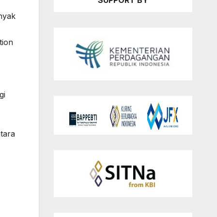
SUPPORT BY
nyak
tion
gi
tara