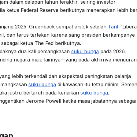
m dalam delapan tahun terakhir, seiring investor
la ketua Federal Reserve berikutnya menerapkan lebih ba
anjang 2025. Greenback sempat anjlok setelah
Tarif
“Libera
, dan terus tertekan karena sang presiden berkampanye
sebagai ketua The Fed berikutnya.
daknya dua kali pemangkasan
suku bunga
pada 2026,
banding negara maju lainnya—yang pada akhirnya menguran
i yang lebih terkendali dan ekspektasi peningkatan belanja
pemangkasan
suku bunga
di kawasan itu tetap minim. Semen
alia justru bertaruh pada kenaikan
suku bunga
.
enggantikan Jerome Powell ketika masa jabatannya sebagai
gan