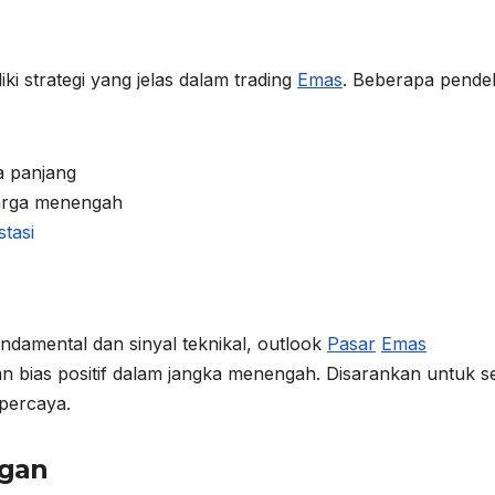
ki strategi yang jelas dalam trading
Emas
. Beberapa pende
a panjang
harga menengah
stasi
damental dan sinyal teknikal, outlook
Pasar
Emas
an bias positif dalam jangka menengah. Disarankan untuk se
rpercaya.
gan