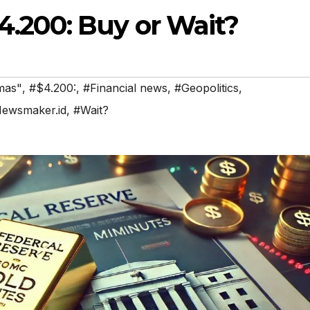
200: Buy or Wait?
emas"
,
#$4.200:
,
#Financial news
,
#Geopolitics
,
ewsmaker.id
,
#Wait?