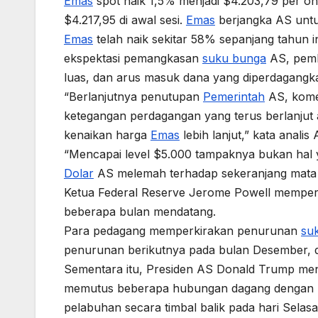
Emas
spot naik 1,5% menjadi $4.203,79 per on
$4.217,95 di awal sesi.
Emas
berjangka AS untu
Emas
telah naik sekitar 58% sepanjang tahun in
ekspektasi pemangkasan
suku bunga
AS, pembe
luas, dan arus masuk dana yang diperdagangka
“Berlanjutnya penutupan
Pemerintah
AS, komen
ketegangan perdagangan yang terus berlanju
kenaikan harga
Emas
lebih lanjut,” kata analis
“Mencapai level $5.000 tampaknya bukan hal 
Dolar
AS melemah terhadap sekeranjang mata u
Ketua Federal Reserve Jerome Powell memper
beberapa bulan mendatang.
Para pedagang memperkirakan penurunan
su
penurunan berikutnya pada bulan Desember,
Sementara itu, Presiden AS Donald Trump m
memutus beberapa hubungan dagang dengan T
pelabuhan secara timbal balik pada hari Selasa