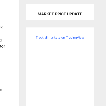
MARKET PRICE UPDATE
ik
Track all markets on TradingView
g.
tor
an