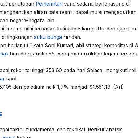
rkait penutupan
Pemerintah
yang sedang berlangsung di
 menghentikan aliran data resmi, dapat mulai mengaburkan
dan negara-negara lain.
i lindung nilai terhadap ketidakpastian politik dan ekonomi
k di lingkungan
suku bunga
rendah.
an berlanjut,” kata Soni Kumari, ahli strategi komoditas di 
mas
berada di angka 85, yang menunjukkan logam tersebu
ai rekor tertinggi $53,60 pada hari Selasa, mengikuti reli
ar
spot.
57,05 dan paladium naik 1,7% menjadi $1.551,18. (Arl)
s
gai faktor fundamental dan teknikal. Berikut analisis
r
Emas
terkini.