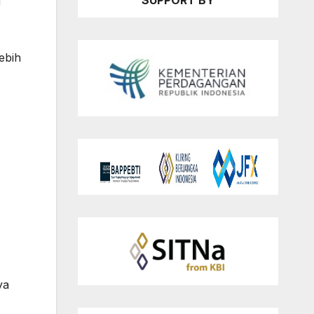
SUPPORT BY
i
ebih
ya