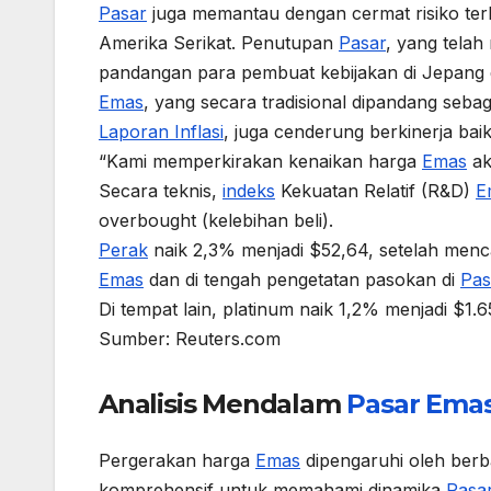
Pasar
juga memantau dengan cermat risiko te
Amerika Serikat. Penutupan
Pasar
, yang telah
pandangan para pembuat kebijakan di Jepang 
Emas
, yang secara tradisional dipandang sebaga
Laporan Inflasi
, juga cenderung berkinerja bai
“Kami memperkirakan kenaikan harga
Emas
ak
Secara teknis,
indeks
Kekuatan Relatif (R&D)
E
overbought (kelebihan beli).
Perak
naik 2,3% menjadi $52,64, setelah mencap
Emas
dan di tengah pengetatan pasokan di
Pas
Di tempat lain, platinum naik 1,2% menjadi $1.6
Sumber: Reuters.com
Analisis Mendalam
Pasar
Ema
Pergerakan harga
Emas
dipengaruhi oleh berba
komprehensif untuk memahami dinamika
Pasa