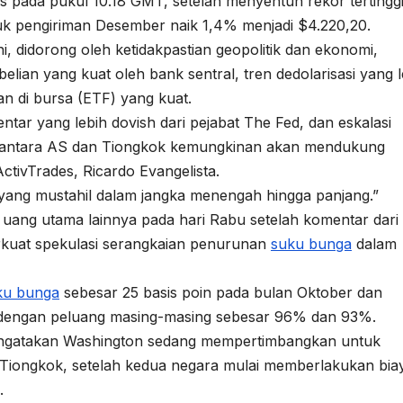
s pada pukul 10.18 GMT, setelah menyentuh rekor tertingg
k pengiriman Desember naik 1,4% menjadi $4.220,20.
i, didorong oleh ketidakpastian geopolitik dan ekonomi,
lian yang kuat oleh bank sentral, tren dedolarisasi yang l
n di bursa (ETF) yang kuat.
tar yang lebih dovish dari pejabat The Fed, dan eskalasi
t antara AS dan Tiongkok kemungkinan akan mendukung
 ActivTrades, Ricardo Evangelista.
yang mustahil dalam jangka menengah hingga panjang.”
ang utama lainnya pada hari Rabu setelah komentar dari
kuat spekulasi serangkaian penurunan
suku bunga
dalam
ku bunga
sebesar 25 basis poin pada bulan Oktober dan
 dengan peluang masing-masing sebesar 96% dan 93%.
engatakan Washington sedang mempertimbangkan untuk
iongkok, setelah kedua negara mulai memberlakukan bia
.