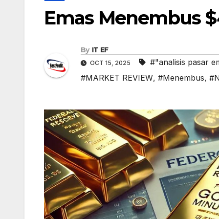
Emas Menembus $4.
By
IT EF
#"analisis pasar 
OCT 15, 2025
#MARKET REVIEW
,
#Menembus
,
#N