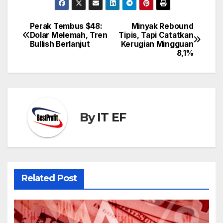
Perak Tembus $48:
Minyak Rebound
Post
Dolar Melemah, Tren
Tipis, Tapi Catatkan
navigation
Bullish Berlanjut
Kerugian Mingguan
8,1%
By
IT EF
Related Post