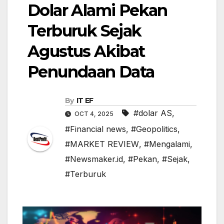
Dolar Alami Pekan
Terburuk Sejak
Agustus Akibat
Penundaan Data
By
IT EF
#dolar AS
,
OCT 4, 2025
#Financial news
,
#Geopolitics
,
#MARKET REVIEW
,
#Mengalami
,
#Newsmaker.id
,
#Pekan
,
#Sejak
,
#Terburuk