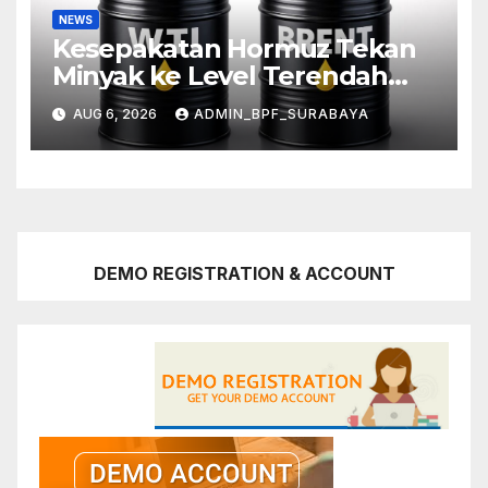
NEWS
Kesepakatan Hormuz Tekan
Minyak ke Level Terendah
Sebulan
AUG 6, 2026
ADMIN_BPF_SURABAYA
DEMO REGISTRATION & ACCOUNT