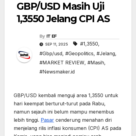
GBP/USD Masih Uji
1,3550 Jelang CPI AS
By
IT EF
#1,3550
,
SEP 11, 2025
#Gbp/usd
,
#Geopolitics
,
#Jelang
,
#MARKET REVIEW
,
#Masih
,
#Newsmaker.id
GBP/USD kembali menguji area 1,3550 untuk
hari keempat berturut-turut pada Rabu,
namun sejauh ini belum mampu menembus
lebih tinggi.
Pasar
cenderung menahan diri
menjelang rilis inflasi konsumen (CPI) AS pada