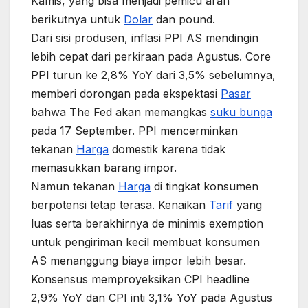
Kamis, yang bisa menjadi pemicu arah
berikutnya untuk
Dolar
dan pound.
Dari sisi produsen, inflasi PPI AS mendingin
lebih cepat dari perkiraan pada Agustus. Core
PPI turun ke 2,8% YoY dari 3,5% sebelumnya,
memberi dorongan pada ekspektasi
Pasar
bahwa The Fed akan memangkas
suku bunga
pada 17 September. PPI mencerminkan
tekanan
Harga
domestik karena tidak
memasukkan barang impor.
Namun tekanan
Harga
di tingkat konsumen
berpotensi tetap terasa. Kenaikan
Tarif
yang
luas serta berakhirnya de minimis exemption
untuk pengiriman kecil membuat konsumen
AS menanggung biaya impor lebih besar.
Konsensus memproyeksikan CPI headline
2,9% YoY dan CPI inti 3,1% YoY pada Agustus