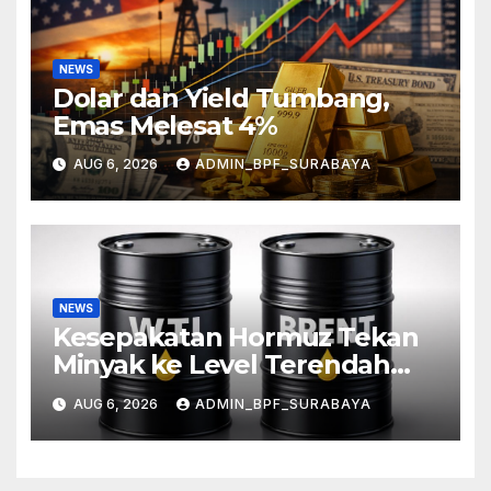
NEWS
Dolar dan Yield Tumbang,
Emas Melesat 4%
AUG 6, 2026
ADMIN_BPF_SURABAYA
NEWS
Kesepakatan Hormuz Tekan
Minyak ke Level Terendah
Sebulan
AUG 6, 2026
ADMIN_BPF_SURABAYA