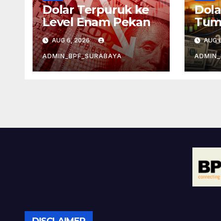
Dolar Terpuruk ke
Dola
Level Enam Pekan
Tum
Mele
AUG 6, 2026
AUG 6
ADMIN_BPF_SURABAYA
ADMIN_