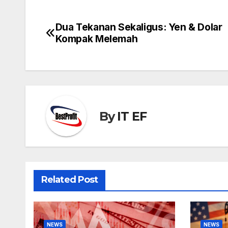
Dua Tekanan Sekaligus: Yen & Dolar
Post
Kompak Melemah
navigation
By
IT EF
Related Post
NEWS
NEWS