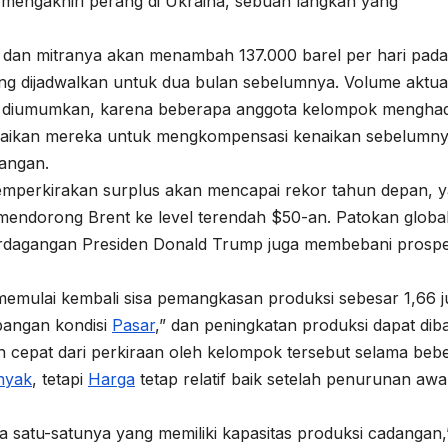
 mengakhiri perang di Ukraina, sebuah langkah yang
dan mitranya akan menambah 137.000 barel per hari pada
ang dijadwalkan untuk dua bulan sebelumnya. Volume aktua
ng diumumkan, karena beberapa anggota kelompok mengha
enaikan mereka untuk mengkompensasi kenaikan sebelumny
dangan.
memperkirakan surplus akan mencapai rekor tahun depan, 
mendorong Brent ke level terendah $50-an. Patokan globa
dagangan Presiden Donald Trump juga membebani prosp
mulai kembali sisa pemangkasan produksi sebesar 1,66 j
bangan kondisi
Pasar
,” dan peningkatan produksi dapat diba
ih cepat dari perkiraan oleh kelompok tersebut selama beb
nyak
, tetapi
Harga
tetap relatif baik setelah penurunan awa
 satu-satunya yang memiliki kapasitas produksi cadangan,