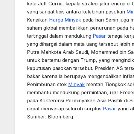
kata Jeff Currie, kepala strategi jalur energi
yang sangat tipis antara kelebihan pasokan
Mi
Kenaikan
Harga
Minyak
pada hari Senin juga 
saham global membalikkan penurunan pada har
tertinggal dalam mendukung
Pasar
tenaga kerj
yang dihargai dalam mata uang tersebut lebih 
Putra Mahkota Arab Saudi, Mohammed bin Sa
untuk bertemu dengan Trump, yang mengindikas
keputusan pasokan tersebut. Presiden AS ter
bakar karena ia berupaya mengendalikan inflas
Penimbunan stok
Minyak
mentah Tiongkok seki
membantu mendukung permintaan, ujar Frederic 
pada Konferensi Perminyakan Asia Pasifik di 
dapat menyerap seluruh surplus
Pasar
yang ak
Sumber: Bloomberg