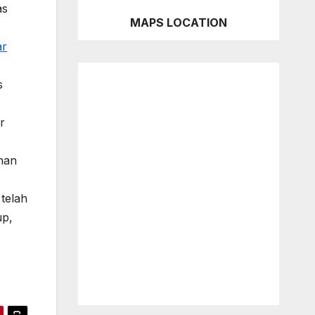
as
MAPS LOCATION
ar
s
r
han
telah
up,