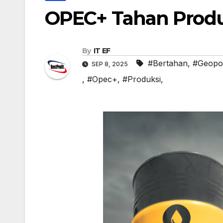
OPEC+ Tahan Produ
By
IT EF
#Bertahan
,
#Geopol
SEP 8, 2025
,
#Opec+
,
#Produksi,