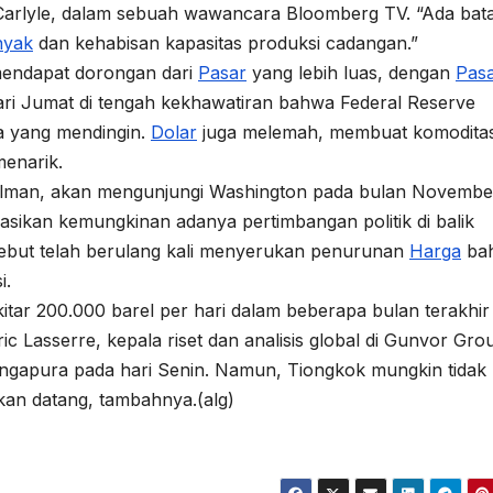
 di Carlyle, dalam sebuah wawancara Bloomberg TV. “Ada bat
nyak
dan kehabisan kapasitas produksi cadangan.”
mendapat dorongan dari
Pasar
yang lebih luas, dengan
Pas
i Jumat di tengah kekhawatiran bahwa Federal Reserve
a yang mendingin.
Dolar
juga melemah, membuat komodita
menarik.
lman, akan mengunjungi Washington pada bulan Novembe
ikan kemungkinan adanya pertimbangan politik di balik
sebut telah berulang kali menyerukan penurunan
Harga
ba
i.
tar 200.000 barel per hari dalam beberapa bulan terakhir 
Lasserre, kepala riset dan analisis global di Gunvor Gro
Singapura pada hari Senin. Namun, Tiongkok mungkin tidak
an datang, tambahnya.(alg)