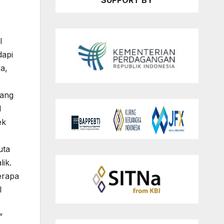
SUPPORT BY
l
dapi
a,
yang
l
ek
uta
lik.
erapa
l
”