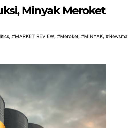
ksi, Minyak Meroket
itics
,
#MARKET REVIEW
,
#Meroket
,
#MINYAK
,
#Newsmak