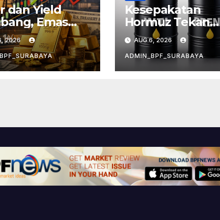
r dan Yield
Kesepakatan
bang, Emas
Hormuz Tekan
sat 4%
Minyak ke Level
, 2026
AUG 6, 2026
Terendah Sebul
BPF_SURABAYA
ADMIN_BPF_SURABAYA