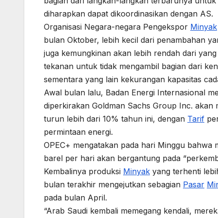
bagian dari langkah-langkah terbarunya untuk
diharapkan dapat dikoordinasikan dengan AS.
Organisasi Negara-negara Pengekspor
Minyak
bulan Oktober, lebih kecil dari penambahan y
juga kemungkinan akan lebih rendah dari ya
tekanan untuk tidak mengambil bagian dari k
sementara yang lain kekurangan kapasitas ca
Awal bulan lalu, Badan Energi Internasional 
diperkirakan Goldman Sachs Group Inc. akan 
turun lebih dari 10% tahun ini, dengan
Tarif
per
permintaan energi.
OPEC+ mengatakan pada hari Minggu bahwa me
barel per hari akan bergantung pada “perkem
Kembalinya produksi
Minyak
yang terhenti leb
bulan terakhir mengejutkan sebagian
Pasar
Mi
pada bulan April.
“Arab Saudi kembali memegang kendali, mereka