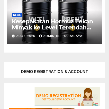
NEWS
Kesepakatan Hormuz Tekan
Minyak ke Level Terendah
Sebulan
AUG 6, 2026
ADMIN_BPF_SURABAYA
DEMO REGISTRATION & ACCOUNT