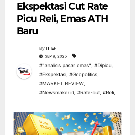
Ekspektasi Cut Rate
Picu Reli, Emas ATH
Baru
By
IT EF
SEP 8, 2025
#"analisis pasar emas"
,
#Dipicu
,
#Ekspektasi
,
#Geopolitics
,
#MARKET REVIEW
,
#Newsmaker.id
,
#Rate-cut
,
#Reli,