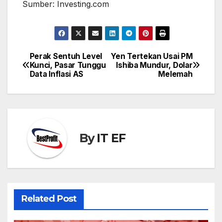
Sumber: Investing.com
Perak Sentuh Level
Yen Tertekan Usai PM
Post
Kunci, Pasar Tunggu
Ishiba Mundur, Dolar
navigation
Data Inflasi AS
Melemah
By
IT EF
Related Post