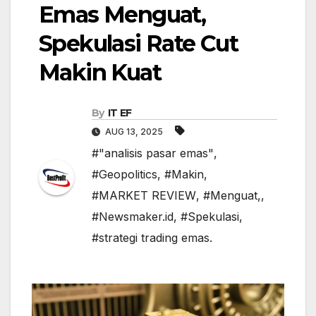
Emas Menguat,
Spekulasi Rate Cut
Makin Kuat
By
IT EF
AUG 13, 2025
#"analisis pasar emas"
,
#Geopolitics
,
#Makin
,
#MARKET REVIEW
,
#Menguat,
,
#Newsmaker.id
,
#Spekulasi
,
#strategi trading emas.