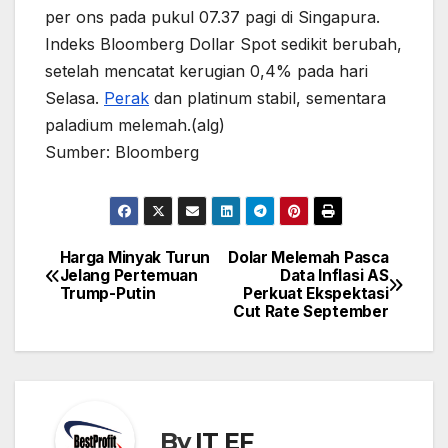
per ons pada pukul 07.37 pagi di Singapura.
Indeks Bloomberg Dollar Spot sedikit berubah,
setelah mencatat kerugian 0,4% pada hari
Selasa.
Perak
dan platinum stabil, sementara
paladium melemah.(alg)
Sumber: Bloomberg
Harga Minyak Turun
Dolar Melemah Pasca
Post
Jelang Pertemuan
Data Inflasi AS
navigation
Trump-Putin
Perkuat Ekspektasi
Cut Rate September
By
IT EF