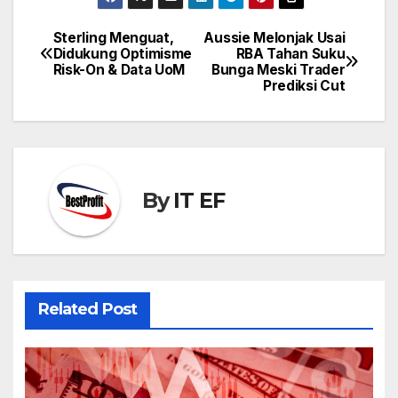
Sterling Menguat,
Aussie Melonjak Usai
Post
Didukung Optimisme
RBA Tahan Suku
navigation
Risk-On & Data UoM
Bunga Meski Trader
Prediksi Cut
By
IT EF
Related Post