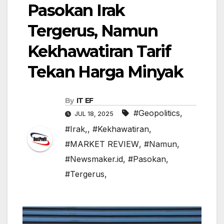
Pasokan Irak
Tergerus, Namun
Kekhawatiran Tarif
Tekan Harga Minyak
By
IT EF
#Geopolitics
,
JUL 18, 2025
#Irak,
,
#Kekhawatiran
,
#MARKET REVIEW
,
#Namun
,
#Newsmaker.id
,
#Pasokan
,
#Tergerus,