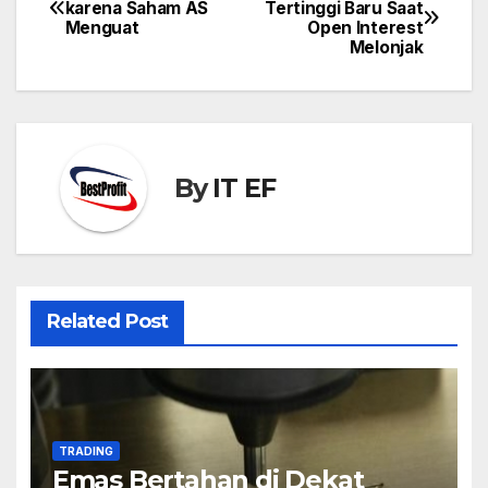
karena Saham AS
Tertinggi Baru Saat
navigation
Menguat
Open Interest
Melonjak
By
IT EF
Related Post
TRADING
Emas Bertahan di Dekat