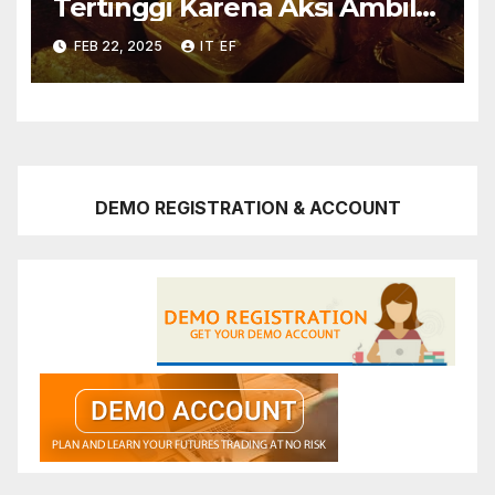
Tertinggi Karena Aksi Ambil
Untung
FEB 22, 2025
IT EF
DEMO REGISTRATION & ACCOUNT