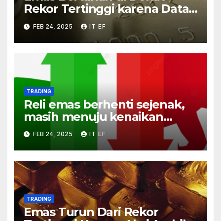
Rekor Tertinggi karena Data
AS yang Lemah
FEB 24, 2025
IT EF
TRADING
Reli emas berhenti sejenak,
masih menuju kenaikan
delapan minggu berturut-
FEB 24, 2025
IT EF
turut
TRADING
Emas Turun Dari Rekor