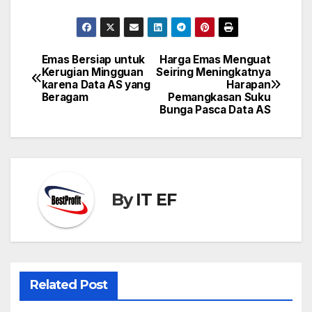
Emas Bersiap untuk
Harga Emas Menguat
Post
Kerugian Mingguan
Seiring Meningkatnya
navigation
karena Data AS yang
Harapan
Beragam
Pemangkasan Suku
Bunga Pasca Data AS
By
IT EF
Related Post