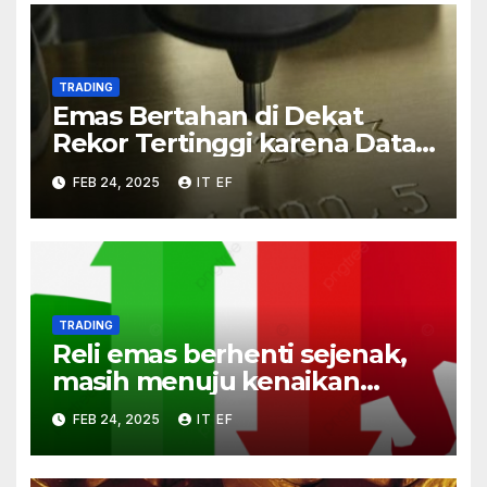
TRADING
Emas Bertahan di Dekat
Rekor Tertinggi karena Data
AS yang Lemah
FEB 24, 2025
IT EF
TRADING
Reli emas berhenti sejenak,
masih menuju kenaikan
delapan minggu berturut-
FEB 24, 2025
IT EF
turut