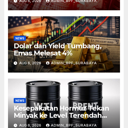
AUG 6, 2026
ADMIN_BPF_SURABAYA
NEWS
Dolar dan Yield Tumbang,
Emas Melesat 4%
AUG 6, 2026
ADMIN_BPF_SURABAYA
NEWS
Kesepakatan Hormuz Tekan
Minyak ke Level Terendah
Sebulan
AUG 6, 2026
ADMIN_BPF_SURABAYA