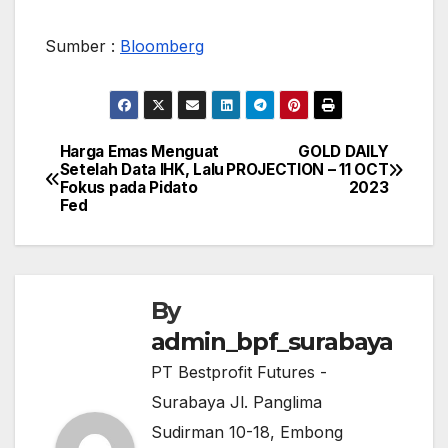
Sumber :
Bloomberg
Harga Emas Menguat
GOLD DAILY
Post
Setelah Data IHK, Lalu
PROJECTION – 11 OCT
navigation
Fokus pada Pidato
2023
Fed
By
admin_bpf_surabaya
PT Bestprofit Futures -
Surabaya Jl. Panglima
Sudirman 10-18, Embong