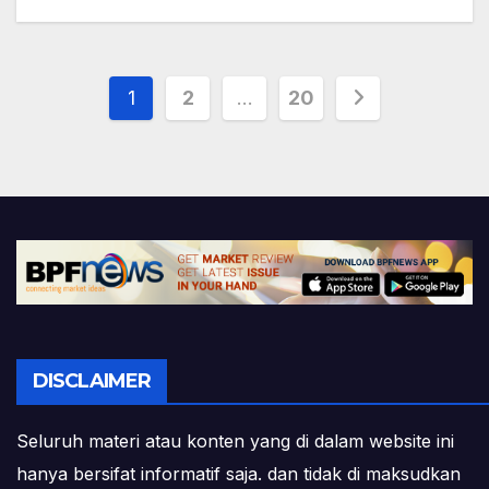
Posts
1
2
…
20
pagination
DISCLAIMER
Seluruh materi atau konten yang di dalam website ini
hanya bersifat informatif saja. dan tidak di maksudkan