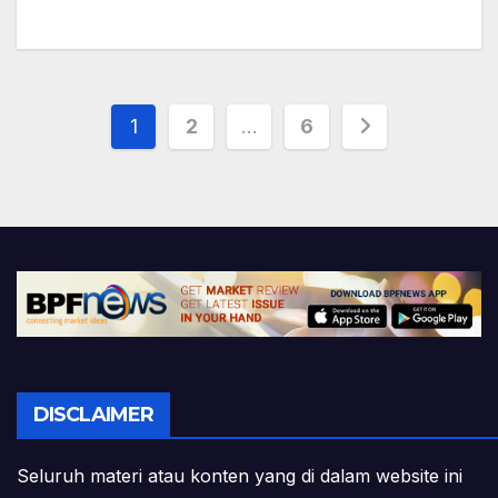
Posts
1
2
…
6
pagination
DISCLAIMER
Seluruh materi atau konten yang di dalam website ini