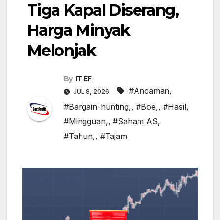
Tiga Kapal Diserang,
Harga Minyak
Melonjak
By
IT EF
#Ancaman
,
JUL 8, 2026
#Bargain-hunting,
,
#Boe,
,
#Hasil
,
#Mingguan,
,
#Saham AS
,
#Tahun,
,
#Tajam