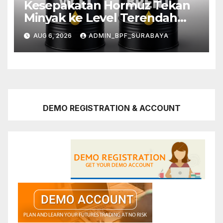
Kesepakatan Hormuz Tekan
Minyak ke Level Terendah
Sebulan
AUG 6, 2026
ADMIN_BPF_SURABAYA
DEMO REGISTRATION & ACCOUNT