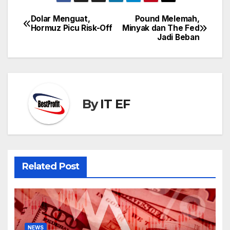
Dolar Menguat,
Pound Melemah,
Post
Hormuz Picu Risk-Off
Minyak dan The Fed
navigation
Jadi Beban
By
IT EF
Related Post
NEWS