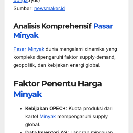
bunga
.(yds)
Sumber:
newsmaker.id
Analisis Komprehensif
Pasar
Minyak
Pasar
Minyak
dunia mengalami dinamika yang
kompleks dipengaruhi faktor supply-demand,
geopolitik, dan kebijakan energi global.
Faktor Penentu Harga
Minyak
Kebijakan OPEC+:
Kuota produksi dari
kartel
Minyak
mempengaruhi supply
global.
Data Inventori AS:
Laporan mingguan