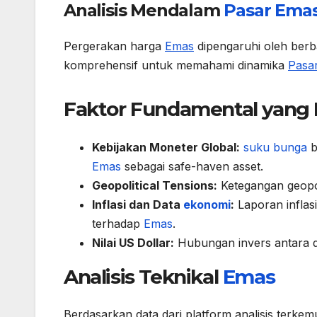
Analisis Mendalam
Pasar
Ema
Pergerakan harga
Emas
dipengaruhi oleh berba
komprehensif untuk memahami dinamika
Pasa
Faktor Fundamental yan
Kebijakan Moneter Global:
suku bunga
b
Emas
sebagai safe-haven asset.
Geopolitical Tensions:
Ketegangan geopo
Inflasi dan Data
ekonomi
:
Laporan infla
terhadap
Emas
.
Nilai US Dollar:
Hubungan invers antara 
Analisis Teknikal
Emas
Berdasarkan data dari platform analisis terke