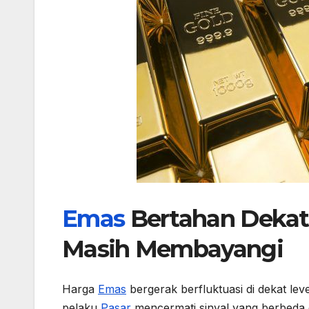
Emas
Bertahan Dekat 
Masih Membayangi
Harga
Emas
bergerak berfluktuasi di dekat le
pelaku
Pasar
mencermati sinyal yang berbeda 