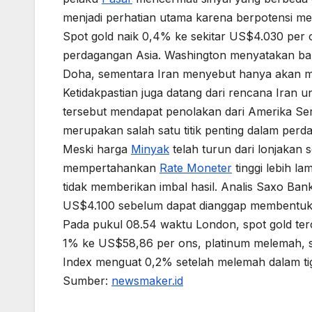
menjadi perhatian utama karena berpotensi menja
Spot gold naik 0,4% ke sekitar US$4.030 per
perdagangan Asia. Washington menyatakan bah
Doha, sementara Iran menyebut hanya akan me
Ketidakpastian juga datang dari rencana Iran u
tersebut mendapat penolakan dari Amerika Seri
merupakan salah satu titik penting dalam perd
Meski harga
Minyak
telah turun dari lonjakan
mempertahankan
Rate Moneter
tinggi lebih la
tidak memberikan imbal hasil. Analis Saxo Ban
US$4.100 sebelum dapat dianggap membentuk t
Pada pukul 08.54 waktu London, spot gold ter
1% ke US$58,86 per ons, platinum melemah, sem
Index menguat 0,2% setelah melemah dalam tig
Sumber:
newsmaker.id