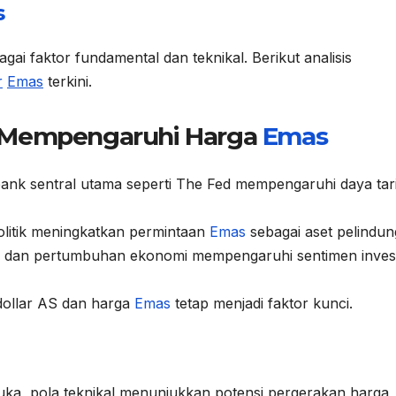
s
gai faktor fundamental dan teknikal. Berikut analisis
r
Emas
terkini.
g Mempengaruhi Harga
Emas
ank sentral utama seperti The Fed mempengaruhi daya tar
litik meningkatkan permintaan
Emas
sebagai aset pelindun
si dan pertumbuhan ekonomi mempengaruhi sentimen inves
dollar AS dan harga
Emas
tetap menjadi faktor kunci.
muka, pola teknikal menunjukkan potensi pergerakan harga