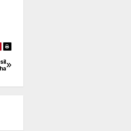
sil
oha