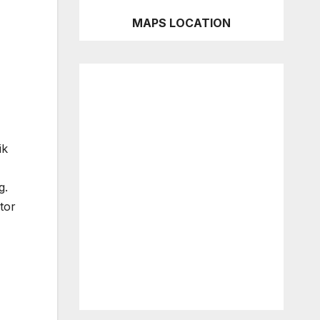
MAPS LOCATION
ik
g.
tor