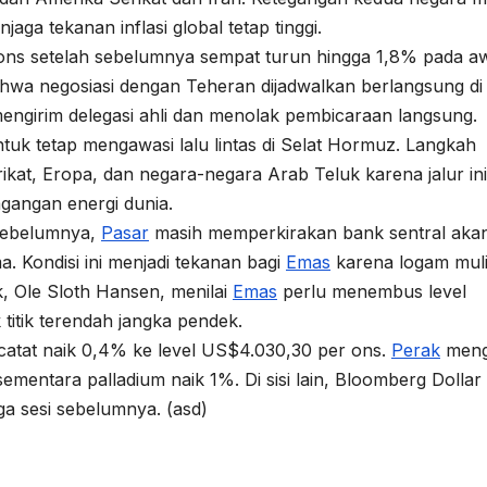
ga tekanan inflasi global tetap tinggi.
 ons setelah sebelumnya sempat turun hingga 1,8% pada a
wa negosiasi dengan Teheran dijadwalkan berlangsung di
ngirim delegasi ahli dan menolak pembicaraan langsung.
ntuk tetap mengawasi lalu lintas di Selat Hormuz. Langkah
kat, Eropa, dan negara-negara Arab Teluk karena jalur ini
agangan energi dunia.
 sebelumnya,
Pasar
masih memperkirakan bank sentral aka
ma. Kondisi ini menjadi tekanan bagi
Emas
karena logam mul
k, Ole Sloth Hansen, menilai
Emas
perlu menembus level
itik terendah jangka pendek.
catat naik 0,4% ke level US$4.030,30 per ons.
Perak
meng
entara palladium naik 1%. Di sisi lain, Bloomberg Dollar
a sesi sebelumnya. (asd)