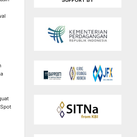
SUPPORT BY
wal
n
ia
uat
 Spot