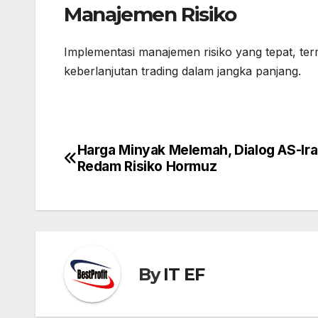
Manajemen Risiko
Implementasi manajemen risiko yang tepat, term
keberlanjutan trading dalam jangka panjang.
Harga Minyak Melemah, Dialog AS-Ir
Post
Redam Risiko Hormuz
navigation
By
IT EF