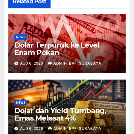
Related Post
NEWS
Dolar Terpuruk ke Level
Enam Pekan
AUG 6, 2026
ADMIN_BPF_SURABAYA
NEWS
Dolar dan Yield Tumbang,
Emas Melesat 4%
AUG 6, 2026
ADMIN_BPF_SURABAYA