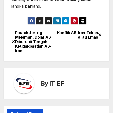
jangka panjang.
Poundsterling
Konflik AS-Iran Tekan
Post
Melemah, Dolar AS
Kilau Emas
navigation
Diburu di Tengah
Ketidakpastian AS-
Iran
By
IT EF