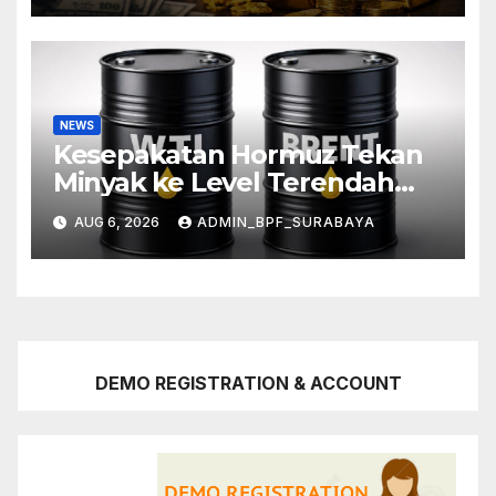
NEWS
Kesepakatan Hormuz Tekan
Minyak ke Level Terendah
Sebulan
AUG 6, 2026
ADMIN_BPF_SURABAYA
DEMO REGISTRATION & ACCOUNT