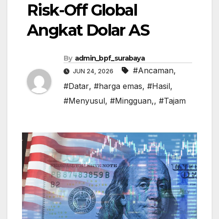
Risk-Off Global
Angkat Dolar AS
By
admin_bpf_surabaya
#Ancaman
,
JUN 24, 2026
#Datar
,
#harga emas
,
#Hasil
,
#Menyusul
,
#Mingguan,
,
#Tajam