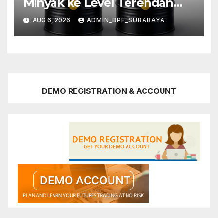
Minyak ke Level Terendah
Sebulan
AUG 6, 2026
ADMIN_BPF_SURABAYA
DEMO REGISTRATION & ACCOUNT