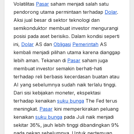
Volatilitas
Pasar
saham menjadi salah satu
pendorong utama permintaan terhadap
Dolar
.
Aksi jual besar di sektor teknologi dan
semikonduktor membuat investor mengurangi
posisi pada aset berisiko. Dalam kondisi seperti
ini,
Dolar
AS dan
Obligasi
Pemerintah
AS
kembali menjadi pilihan utama karena dianggap
lebih aman. Tekanan di
Pasar
saham juga
membuat investor semakin berhati-hati
terhadap reli berbasis kecerdasan buatan atau
AI yang sebelumnya sudah naik terlalu tinggi.
Dari sisi kebijakan moneter, ekspektasi
terhadap kenaikan
suku bunga
The Fed terus
meningkat.
Pasar
kini memperkirakan peluang
kenaikan
suku bunga
pada Juli naik menjadi
sekitar 36%, jauh lebih tinggi dibandingkan 9%
pada pekan sebelumnya. Untuk pertemuan