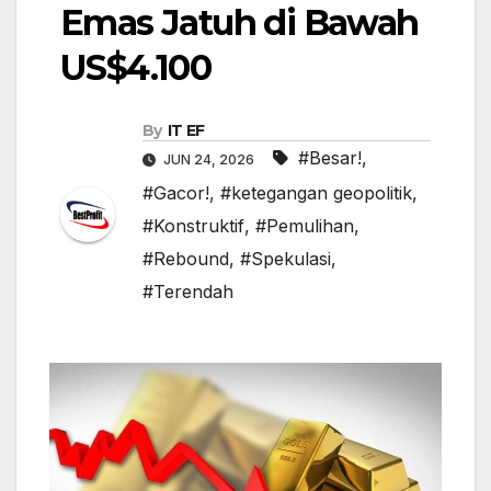
Emas Jatuh di Bawah
US$4.100
By
IT EF
#Besar!
,
JUN 24, 2026
#Gacor!
,
#ketegangan geopolitik
,
#Konstruktif
,
#Pemulihan
,
#Rebound
,
#Spekulasi
,
#Terendah