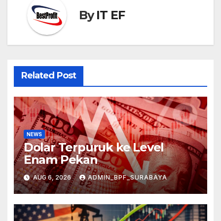
By
IT EF
Related Post
NEWS
Dolar Terpuruk ke Level
Enam Pekan
AUG 6, 2026
ADMIN_BPF_SURABAYA