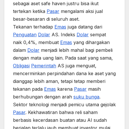
sebagai aset safe haven justru bisa ikut
tertekan ketika
Pasar
mengalami aksi jual
besar-besaran di seluruh aset.
Tekanan terhadap
Emas
juga datang dari
Penguatan
Dolar
AS. Indeks
Dolar
sempat
naik 0,4%, membuat
Emas
yang dihargakan
dalam
Dolar
menjadi lebih mahal bagi pembeli
dengan mata uang lain. Pada saat yang sama,
Obligasi
Pemerintah
AS juga menguat,
mencerminkan perpindahan dana ke aset yang
dianggap lebih aman, tetapi tetap memberi
tekanan pada
Emas
karena
Pasar
masih
berhubungan dengan arah
suku bunga
.
Sektor teknologi menjadi pemicu utama gejolak
Pasar
. Kekhawatiran bahwa reli saham
berbasis kecerdasan buatan atau AI sudah
berjalan terlalu jauh membuat investor mulai