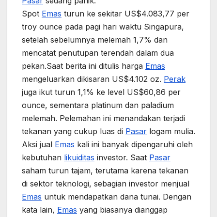
Pasar
sedang panik.
Spot
Emas
turun ke sekitar US$4.083,77 per
troy ounce pada pagi hari waktu Singapura,
setelah sebelumnya melemah 1,7% dan
mencatat penutupan terendah dalam dua
pekan.Saat berita ini ditulis harga
Emas
mengeluarkan dikisaran US$4.102 oz.
Perak
juga ikut turun 1,1% ke level US$60,86 per
ounce, sementara platinum dan paladium
melemah. Pelemahan ini menandakan terjadi
tekanan yang cukup luas di
Pasar
logam mulia.
Aksi jual
Emas
kali ini banyak dipengaruhi oleh
kebutuhan
likuiditas
investor. Saat
Pasar
saham turun tajam, terutama karena tekanan
di sektor teknologi, sebagian investor menjual
Emas
untuk mendapatkan dana tunai. Dengan
kata lain,
Emas
yang biasanya dianggap