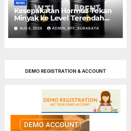
NEWS
Kesepakatan Hormuz Tekan
Minyak ke Level Terendah
Sebulan
AUG 6, 2026
ADMIN_BPF_SURABAYA
DEMO REGISTRATION & ACCOUNT