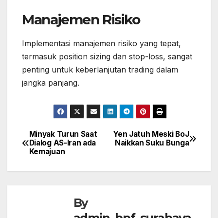
Manajemen Risiko
Implementasi manajemen risiko yang tepat,
termasuk position sizing dan stop-loss, sangat
penting untuk keberlanjutan trading dalam
jangka panjang.
Minyak Turun Saat
Yen Jatuh Meski BoJ
Post
Dialog AS-Iran ada
Naikkan Suku Bunga
navigation
Kemajuan
By
admin_bpf_surabaya