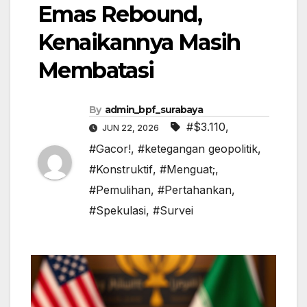
Emas Rebound,
Kenaikannya Masih
Membatasi
By
admin_bpf_surabaya
#$3.110
,
JUN 22, 2026
#Gacor!
,
#ketegangan geopolitik
,
#Konstruktif
,
#Menguat;
,
#Pemulihan
,
#Pertahankan
,
#Spekulasi
,
#Survei