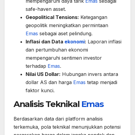
mempengaruhi daya tarik
Emas
sebagai
safe-haven asset.
Geopolitical Tensions:
Ketegangan
geopolitik meningkatkan permintaan
Emas
sebagai aset pelindung.
Inflasi dan Data
ekonomi
:
Laporan inflasi
dan pertumbuhan ekonomi
mempengaruhi sentimen investor
terhadap
Emas
.
Nilai US Dollar:
Hubungan invers antara
dollar AS dan harga
Emas
tetap menjadi
faktor kunci.
Analisis Teknikal
Emas
Berdasarkan data dari platform analisis
terkemuka, pola teknikal menunjukkan potensi
pergerakan harga dalam jangka pendek dan