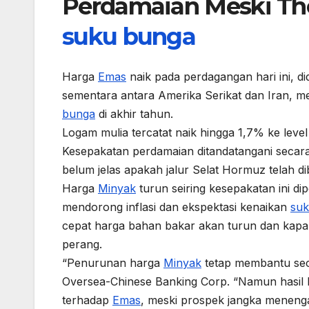
Perdamaian Meski The
suku bunga
Harga
Emas
naik pada perdagangan hari ini, 
sementara antara Amerika Serikat dan Iran, 
bunga
di akhir tahun.
Logam mulia tercatat naik hingga 1,7% ke lev
Kesepakatan perdamaian ditandatangani secara
belum jelas apakah jalur Selat Hormuz telah di
Harga
Minyak
turun seiring kesepakatan ini d
mendorong inflasi dan ekspektasi kenaikan
suk
cepat harga bahan bakar akan turun dan kapan l
perang.
“Penurunan harga
Minyak
tetap membantu seca
Oversea-Chinese Banking Corp. “Namun hasil 
terhadap
Emas
, meski prospek jangka menengah