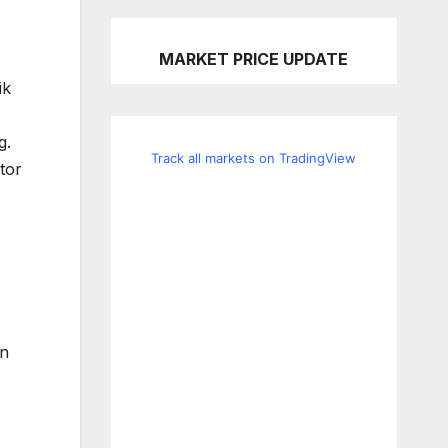
MARKET PRICE UPDATE
ik
g.
Track all markets on TradingView
tor
an