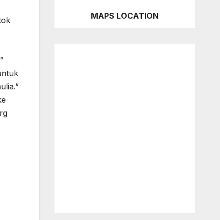
MAPS LOCATION
tok
”
untuk
lia.”
ke
rg