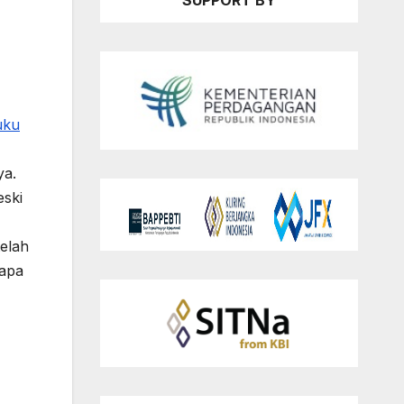
SUPPORT BY
uku
ya.
eski
telah
rapa