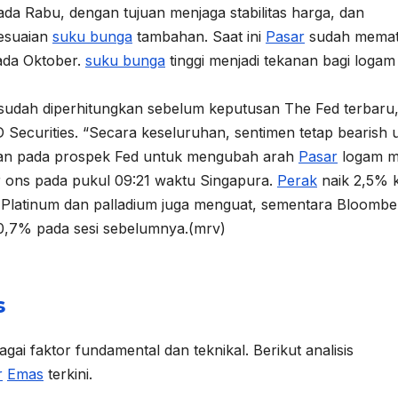
ada Rabu, dengan tujuan menjaga stabilitas harga, dan
esuaian
suku bunga
tambahan. Saat ini
Pasar
sudah mema
ada Oktober.
suku bunga
tinggi menjadi tekanan bagi logam
udah diperhitungkan sebelum keputusan The Fed terbaru,
D Securities. “Secara keseluruhan, sentimen tetap bearish 
ikan pada prospek Fed untuk mengubah arah
Pasar
logam mu
r ons pada pukul 09:21 waktu Singapura.
Perak
naik 2,5% 
 Platinum dan palladium juga menguat, sementara Bloombe
 0,7% pada sesi sebelumnya.(mrv)
s
gai faktor fundamental dan teknikal. Berikut analisis
r
Emas
terkini.