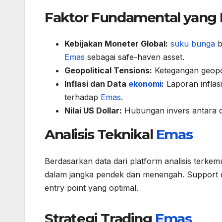
Faktor Fundamental yan
Kebijakan Moneter Global:
suku bunga
b
Emas
sebagai safe-haven asset.
Geopolitical Tensions:
Ketegangan geopo
Inflasi dan Data
ekonomi
:
Laporan infla
terhadap
Emas
.
Nilai US Dollar:
Hubungan invers antara 
Analisis Teknikal
Emas
Berdasarkan data dari platform analisis terke
dalam jangka pendek dan menengah. Support d
entry point yang optimal.
Strategi Trading
Emas