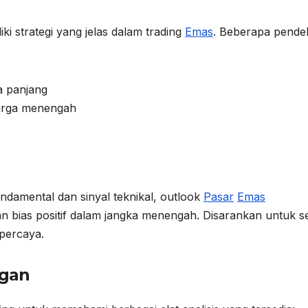
ki strategi yang jelas dalam trading
Emas
. Beberapa pende
a panjang
harga menengah
damental dan sinyal teknikal, outlook
Pasar
Emas
an bias positif dalam jangka menengah. Disarankan untuk se
rpercaya.
gan