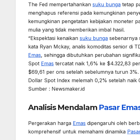
The Fed mempertahankan
suku bunga
tetap p
menghapus referensi pada kemungkinan peny
kemungkinan pengetatan kebijakan moneter p
mulia yang tidak memberikan imbal hasil.
“Ekspektasi kenaikan
suku bunga
sebenarnya s
kata Ryan Mckay, analis komoditas senior di T
Emas
, sehingga dibutuhkan perubahan signif
Spot
Emas
tercatat naik 1,6% ke $4.322,83 pe
$69,61 per ons setelah sebelumnya turun 3%.
Dollar Spot Index melemah 0,2% setelah naik
Sumber : Newsmaker.id
Analisis Mendalam
Pasar
Ema
Pergerakan harga
Emas
dipengaruhi oleh berba
komprehensif untuk memahami dinamika
Pasa