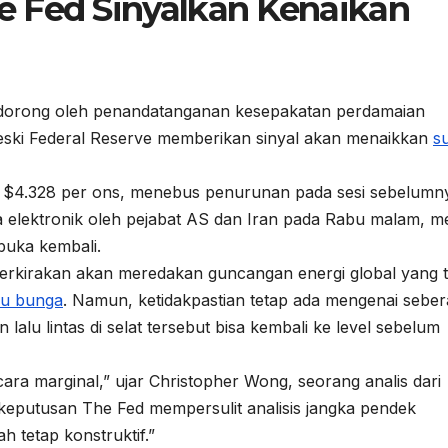
 Fed Sinyalkan Kenaikan
didorong oleh penandatanganan kesepakatan perdamaian
meski Federal Reserve memberikan sinyal akan menaikkan
s
el $4.328 per ons, menebus penurunan pada sesi sebelumn
 elektronik oleh pejabat AS dan Iran pada Rabu malam, m
buka kembali.
iperkirakan akan meredakan guncangan energi global yang 
u bunga
. Namun, ketidakpastian tetap ada mengenai sebe
alu lintas di selat tersebut bisa kembali ke level sebelum
ra marginal,” ujar Christopher Wong, seorang analis dari
keputusan The Fed mempersulit analisis jangka pendek
 tetap konstruktif.”