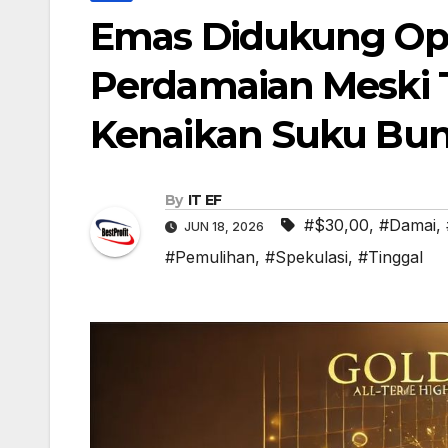
Emas Didukung Op
Perdamaian Meski 
Kenaikan Suku Bu
By
IT EF
#$30,00
,
#Damai
,
JUN 18, 2026
#Pemulihan
,
#Spekulasi
,
#Tinggal