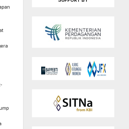
SUPPORT BY
rapan
at
gera
t-
rump
a