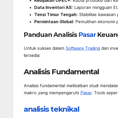
Kebijakan OPEC+:
Kuota produksi dari ka
Data Inventori AS:
Laporan mingguan EIA
Tensi Timur Tengah:
Stabilitas kawasan
Permintaan Global:
Pemulihan ekonomi 
Panduan Analisis
Pasar
Keuan
Untuk sukses dalam
Software Trading
dan inve
tersedia:
Analisis Fundamental
Analisis fundamental melibatkan studi mendala
makro yang mempengaruhi
Pasar
. Tools sepe
analisis teknikal