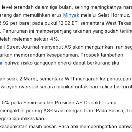
 level terendah dalam tiga bulan, seiring meningkatnya ha
perang dan memulihkan arus
Minyak
melalui Selat Hormuz.
,92 per barel pada pukul 12.02 ET, sementara West Texas
. Penurunan ini memperpanjang tekanan yang sudah terlih
 telah melemah sekitar 4%.
all Street Journal menyebut AS akan mengizinkan Iran se
sarkan memorandum kesepahaman. Prospek tambahan
ar
bahwa risiko gangguan energi dapat berkurang jika
ndah sejak 2 Maret, sementara WTI mengarah ke penutupan
wilayah oversold secara teknikal untuk hari ketiga berturu
 5% pada Senin setelah Presiden AS Donald Trump
ngakhiri perang AS-Israel dengan Iran. Pada Selasa, T
gera dipublikasikan.
s kesepakatan masih besar. Para ahli memperingatkan bahw