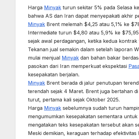
Harga
Minyak
turun sekitar 5% pada Selasa ke
bahwa AS dan Iran dapat menyepakati akhir 
Minyak
Brent melemah $4,25 atau 5,1% ke $78
Intermediate turun $4,80 atau 5,9% ke $75,95
sejak awal perdagangan, ketika kedua kontrak
Tekanan jual semakin dalam setelah laporan W
mulai menjual
Minyak
dan bahan bakar berda
pasokan dari Iran memperkuat ekspektasi
Pas
kesepakatan berjalan.
Minyak
Brent berada di jalur penutupan tere
terendah sejak 4 Maret. Brent juga bertahan di 
turut, pertama kali sejak Oktober 2025.
Harga
Minyak
sebelumnya sudah turun hampir
mengumumkan kesepakatan sementara untuk me
mengatakan teks kesepakatan tersebut akan se
Meski demikian, keraguan terhadap efektivita