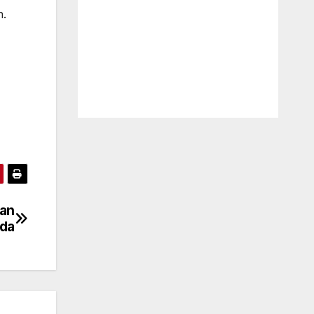
n.
kan
da