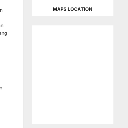
MAPS LOCATION
an
an
yang
n