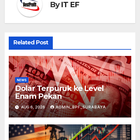
By
IT EF
Related Post
NEWS
Dolar Terpuruk ke Level
Enam Pekan
AUG 6, 2026
ADMIN_BPF_SURABAYA