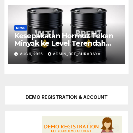
NEWS
Kesepakatan Hormuz Tekan
Minyak ke Level Terendah
Sebulan
AUG 6, 2026
ADMIN_BPF_SURABAYA
DEMO REGISTRATION & ACCOUNT