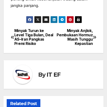
jangka panjang.
Minyak Turun ke
Minyak Anjlok,
Post
Level Tiga Bulan, Deal
Pembukaan Hormuz
navigation
AS–Iran Pangkas
Masih Tunggu
Premi Risiko
Kepastian
By
IT EF
Related Post