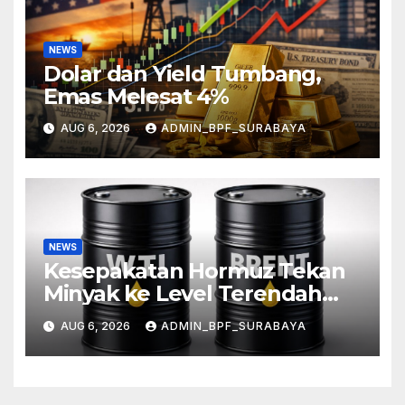
NEWS
Dolar dan Yield Tumbang,
Emas Melesat 4%
AUG 6, 2026
ADMIN_BPF_SURABAYA
NEWS
Kesepakatan Hormuz Tekan
Minyak ke Level Terendah
Sebulan
AUG 6, 2026
ADMIN_BPF_SURABAYA