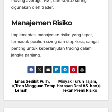
moving average, RSI, dan MACD sering
digunakan oleh trader.
Manajemen Risiko
Implementasi manajemen risiko yang tepat,
termasuk position sizing dan stop-loss, sangat
penting untuk keberlanjutan trading dalam
jangka panjang.
Emas Sedikit Pulih,
Minyak Turun Tajam,
Post
Tren Mingguan Tetap
Harapan Deal AS–Iran
navigation
Lemah
Tekan Premi Risiko