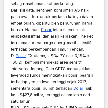
sebagai aset aman ikut berkurang.
Dari sisi data, sentimen konsumen AS naik
pada awal Juni untuk pertama kalinya dalam
empat bulan, dibantu oleh penurunan harga
bensin. Namun,
Pasar
tetap mencermati
ekspektasi inflasi dan arah kebijakan The Fed,
terutama karena harga energi masih sensitif
terhadap perkembangan Timur Tengah.
Di
Pasar
FX utama, USD/JPY naik 0,18% ke
160,21, kembali mendekati area sensitif
intervensi Jepang. Data CFTC menunjukkan
leveraged funds meningkatkan posisi bearish
terhadap yen ke level tertinggi sejak 2017,
sementara posisi bullish terhadap
Dolar
naik
ke US$27,8 miliar, tertinggi dalam lebih dari
satu tahun.
EUR/USD turun tipis 0,1% ke 1,1569, setelah