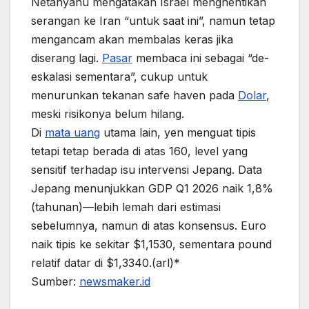
Netanyahu mengatakan Israel menghentikan
serangan ke Iran “untuk saat ini”, namun tetap
mengancam akan membalas keras jika
diserang lagi.
Pasar
membaca ini sebagai “de-
eskalasi sementara”, cukup untuk
menurunkan tekanan safe haven pada
Dolar
,
meski risikonya belum hilang.
Di
mata uang
utama lain, yen menguat tipis
tetapi tetap berada di atas 160, level yang
sensitif terhadap isu intervensi Jepang. Data
Jepang menunjukkan GDP Q1 2026 naik 1,8%
(tahunan)—lebih lemah dari estimasi
sebelumnya, namun di atas konsensus. Euro
naik tipis ke sekitar $1,1530, sementara pound
relatif datar di $1,3340.(arl)*
Sumber:
newsmaker.id