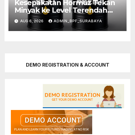
Kesepakatan Hormuz Tekan
Minyak ke Level Terendah
Sebulan
AUG 6, 2026
ADMIN_BPF_SURABAYA
DEMO REGISTRATION & ACCOUNT