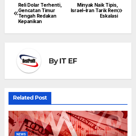
Reli Dolar Terhenti,
Minyak Naik Tipis,
Post
Gencatan Timur
Israel–Iran Tarik Rem
navigation
Tengah Redakan
Eskalasi
Kepanikan
By
IT EF
Related Post
NEWS