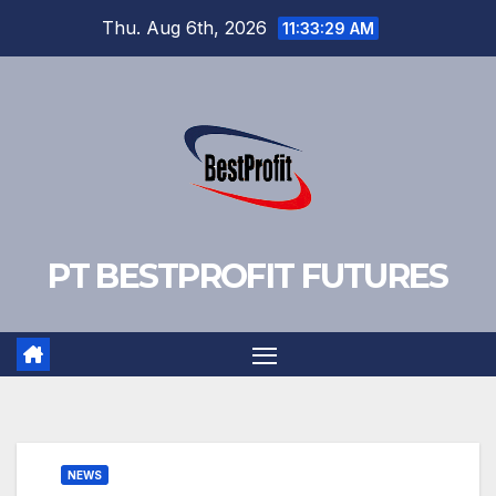
Skip
Thu. Aug 6th, 2026
11:33:30 AM
to
content
PT BESTPROFIT FUTURES
NEWS