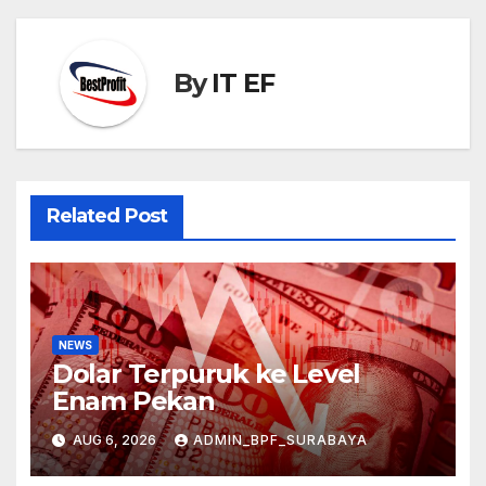
By
IT EF
Related Post
NEWS
Dolar Terpuruk ke Level
Enam Pekan
AUG 6, 2026
ADMIN_BPF_SURABAYA