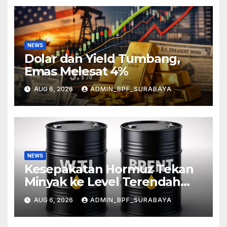
NEWS
Dolar dan Yield Tumbang,
Emas Melesat 4%
AUG 6, 2026
ADMIN_BPF_SURABAYA
NEWS
Kesepakatan Hormuz Tekan
Minyak ke Level Terendah
Sebulan
AUG 6, 2026
ADMIN_BPF_SURABAYA