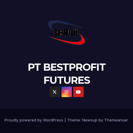
PT BESTPROFIT
FUTURES
Proudly powered by WordPress
|
Theme:
Newsup
by
Themeansar
.