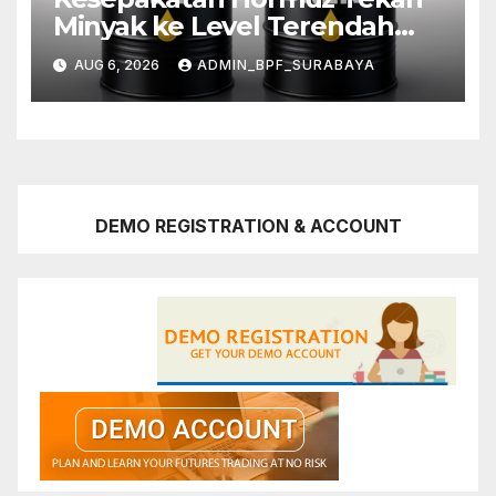
Minyak ke Level Terendah
Sebulan
AUG 6, 2026
ADMIN_BPF_SURABAYA
DEMO REGISTRATION & ACCOUNT