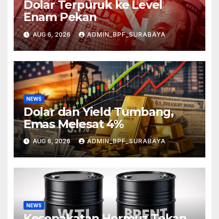
Dolar Terpuruk ke Level
Enam Pekan
AUG 6, 2026
ADMIN_BPF_SURABAYA
NEWS
Dolar dan Yield Tumbang,
Emas Melesat 4%
AUG 6, 2026
ADMIN_BPF_SURABAYA
NEWS
Kesepakatan Hormuz Tekan