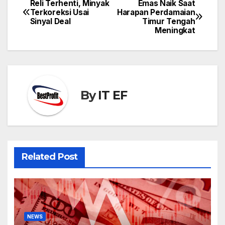
Reli Terhenti, Minyak
Emas Naik Saat
Post
Terkoreksi Usai
Harapan Perdamaian
navigation
Sinyal Deal
Timur Tengah
Meningkat
By
IT EF
Related Post
NEWS