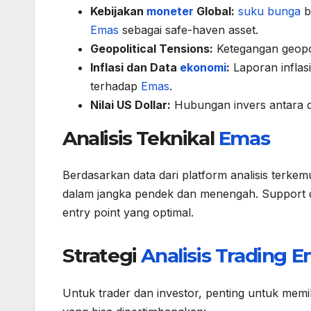
Kebijakan
moneter
Global:
suku bunga
b
Emas
sebagai safe-haven asset.
Geopolitical Tensions:
Ketegangan geopo
Inflasi dan Data
ekonomi
:
Laporan infla
terhadap
Emas
.
Nilai US Dollar:
Hubungan invers antara 
Analisis Teknikal
Emas
Berdasarkan data dari platform analisis terke
dalam jangka pendek dan menengah. Support d
entry point yang optimal.
Strategi
Analisis Trading
E
Untuk trader dan investor, penting untuk memili