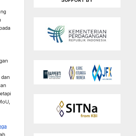
SUPPORT BY
ang
n
 pada
ngan
t dan
ran
etapi
 MoU,
nga
lah