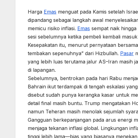
Harga
Emas
menguat pada Kamis setelah Israe
dipandang sebagai langkah awal menyelesaik
memicu risiko inflasi.
Emas
sempat naik hingga
sesi sebelumnya ketika pembeli kembali masuk 
Kesepakatan itu, menurut pernyataan bersama
tembakan sepenuhnya” dari Hizbullah.
Pasar
m
yang lebih luas terutama jalur AS–Iran masih 
di lapangan.
Sebelumnya, bentrokan pada hari Rabu menjadi 
Bahrain ikut terdampak di tengah eskalasi y
disebut sudah punya kerangka kasar untuk m
detail final masih buntu. Trump mengatakan 
namun Teheran masih menolak sejumlah syara
Gangguan berkepanjangan pada arus energi m
menjaga tekanan inflasi global. Lingkungan in
tinggi lebih lama—bias yang biasanya meneka