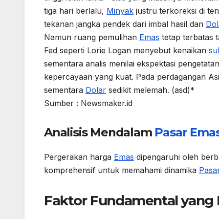
tiga hari berlalu,
Minyak
justru terkoreksi di 
tekanan jangka pendek dari imbal hasil dan
Dol
Namun ruang pemulihan
Emas
tetap terbatas 
Fed seperti Lorie Logan menyebut kenaikan
su
sementara analis menilai ekspektasi pengeta
kepercayaan yang kuat. Pada perdagangan Asi
sementara
Dolar
sedikit melemah. (asd)*
Sumber : Newsmaker.id
Analisis Mendalam
Pasar
Ema
Pergerakan harga
Emas
dipengaruhi oleh berba
komprehensif untuk memahami dinamika
Pasa
Faktor Fundamental yan