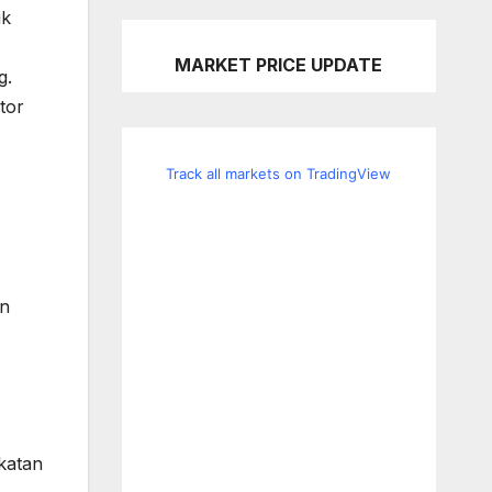
ik
MARKET PRICE UPDATE
g.
tor
Track all markets on TradingView
an
katan