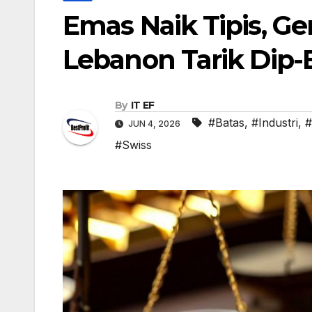
Emas Naik Tipis, Ge
Lebanon Tarik Dip-
By
IT EF
#Batas
,
#Industri
,
#
JUN 4, 2026
#Swiss