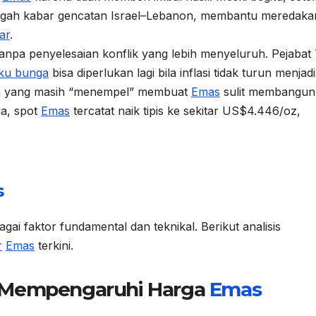
tengah kabar gencatan Israel–Lebanon, membantu meredaka
ar
.
tanpa penyelesaian konflik yang lebih menyeluruh. Pejabat
ku bunga
bisa diperlukan lagi bila inflasi tidak turun menjad
tan yang masih “menempel” membuat
Emas
sulit membangun
a, spot
Emas
tercatat naik tipis ke sekitar US$4.446/oz,
s
gai faktor fundamental dan teknikal. Berikut analisis
r
Emas
terkini.
g Mempengaruhi Harga
Emas