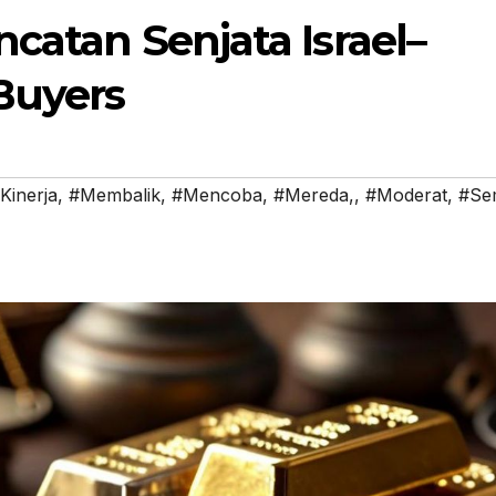
ncatan Senjata Israel–
Buyers
Kinerja
,
#Membalik
,
#Mencoba
,
#Mereda,
,
#Moderat
,
#Se