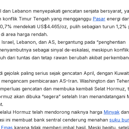
l dan Lebanon menyepakati gencatan senjata bersyarat, y
an konflik Timur Tengah yang mengganggu
Pasar
energi da
 0,7% mendekati US$4.465/oz, pulih sebagian turun 1,2%
di area harga rendah.
 Israel, Lebanon, dan AS, bergantung pada “penghentian
enyambutnya sebagai sinyal de-eskalasi, meskipun konflik
jauh dari tuntas dan tetap rawan berubah akibat perkemba
gejolak paling serius sejak gencatan April, dengan Kuwai
ang mengancam pembicaraan AS–Iran. Washington dan Tehe
emperluas gencatan dan membuka kembali Selat Hormuz, t
Hormuz akan dibuka “segera” setelah Iran menandatangani
t.
elalui Hormuz telah mendorong naiknya harga
Minyak
dan
flasi ini membuat bank sentral cenderung menahan
suku bu
n
Emas
karena tidak memberi imbal hasil. Meski begitu, sete