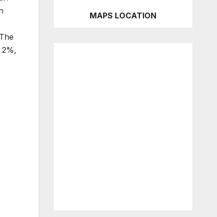
n
MAPS LOCATION
 The
i 2%,