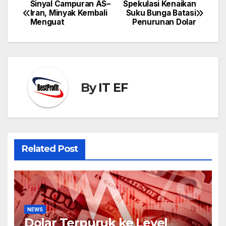
Sinyal Campuran AS–
Spekulasi Kenaikan
Post
Iran, Minyak Kembali
Suku Bunga Batasi
navigation
Menguat
Penurunan Dolar
By
IT EF
Related Post
NEWS
Dolar Terpuruk ke Level