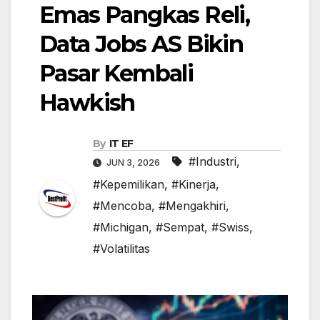
Emas Pangkas Reli,
Data Jobs AS Bikin
Pasar Kembali
Hawkish
By
IT EF
#Industri
,
JUN 3, 2026
#Kepemilikan
,
#Kinerja
,
#Mencoba
,
#Mengakhiri
,
#Michigan
,
#Sempat
,
#Swiss
,
#Volatilitas