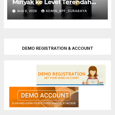
Minyak ke Level Terendah
Sebulan
AUG 6, 2026
ADMIN_BPF_SURABAYA
DEMO REGISTRATION & ACCOUNT