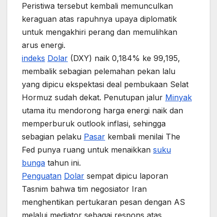
Peristiwa tersebut kembali memunculkan
keraguan atas rapuhnya upaya diplomatik
untuk mengakhiri perang dan memulihkan
arus energi.
indeks
Dolar
(DXY) naik 0,184% ke 99,195,
membalik sebagian pelemahan pekan lalu
yang dipicu ekspektasi deal pembukaan Selat
Hormuz sudah dekat. Penutupan jalur
Minyak
utama itu mendorong harga energi naik dan
memperburuk outlook inflasi, sehingga
sebagian pelaku
Pasar
kembali menilai The
Fed punya ruang untuk menaikkan
suku
bunga
tahun ini.
Penguatan
Dolar
sempat dipicu laporan
Tasnim bahwa tim negosiator Iran
menghentikan pertukaran pesan dengan AS
melalui mediator sebagai respons atas