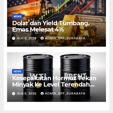
NEWS
Dolar dan Yield Tumbang,
Emas Melesat 4%
AUG 6, 2026
ADMIN_BPF_SURABAYA
NEWS
Kesepakatan Hormuz Tekan
Minyak ke Level Terendah
Sebulan
AUG 6, 2026
ADMIN_BPF_SURABAYA