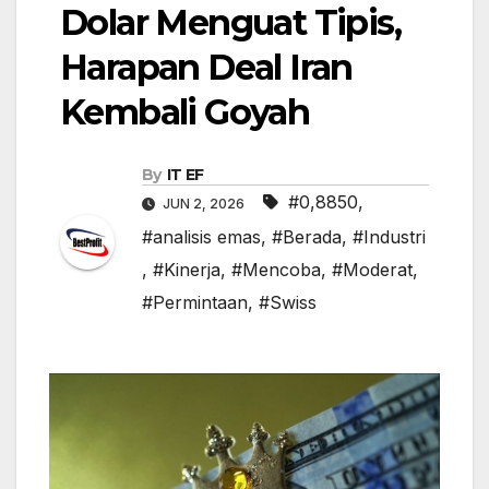
Dolar Menguat Tipis,
Harapan Deal Iran
Kembali Goyah
By
IT EF
#0,8850
,
JUN 2, 2026
#analisis emas
,
#Berada
,
#Industri
,
#Kinerja
,
#Mencoba
,
#Moderat
,
#Permintaan
,
#Swiss