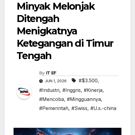
Minyak Melonjak
Ditengah
Menigkatnya
Ketegangan di Timur
Tengah
By
IT EF
#$3.500
,
JUN 1, 2026
#Industri
,
#Inggris
,
#Kinerja
,
#Mencoba
,
#Mingguannya
,
#Pemerintah
,
#Swiss
,
#U.s.-china