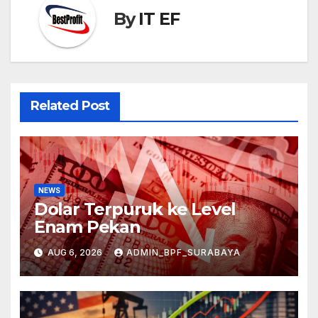
By
IT EF
Related Post
NEWS
Dolar Terpuruk ke Level
Enam Pekan
AUG 6, 2026
ADMIN_BPF_SURABAYA