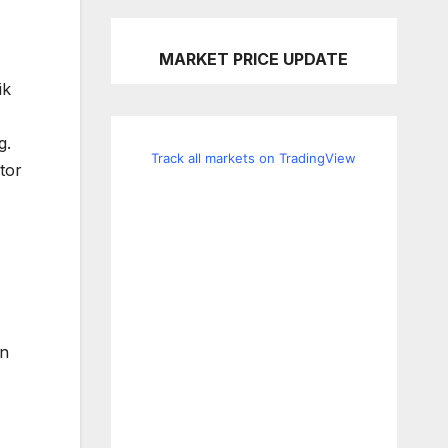
MARKET PRICE UPDATE
ik
g.
Track all markets on TradingView
tor
an