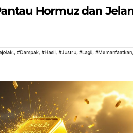
 Pantau Hormuz dan Jela
jolak,
,
#Dampak
,
#Hasil
,
#Justru
,
#Lagi!
,
#Memanfaatkan