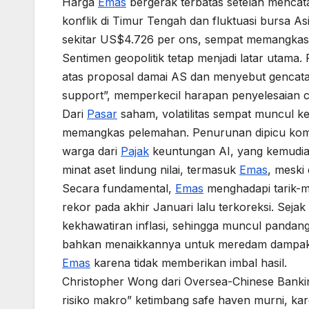
Harga
Emas
bergerak terbatas setelah mencata
konflik di Timur Tengah dan fluktuasi bursa Asia
sekitar US$4.726 per ons, sempat memangka
Sentimen geopolitik tetap menjadi latar utam
atas proposal damai AS dan menyebut gencatan
support”, memperkecil harapan penyelesaian cep
Dari
Pasar
saham, volatilitas sempat muncul k
memangkas pelemahan. Penurunan dipicu komen
warga dari
Pajak
keuntungan AI, yang kemudian 
minat aset lindung nilai, termasuk
Emas
, meski
Secara fundamental,
Emas
menghadapi tarik-me
rekor pada akhir Januari lalu terkoreksi. Sej
kekhawatiran inflasi, sehingga muncul panda
bahkan menaikkannya untuk meredam dampak in
Emas
karena tidak memberikan imbal hasil.
Christopher Wong dari Oversea-Chinese Banki
risiko makro” ketimbang safe haven murni, kar