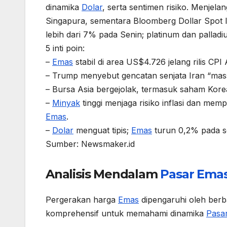
dinamika
Dolar
, serta sentimen risiko. Menjel
Singapura, sementara Bloomberg Dollar Spot 
lebih dari 7% pada Senin; platinum dan palladi
5 inti poin:
–
Emas
stabil di area US$4.726 jelang rilis CPI 
– Trump menyebut gencatan senjata Iran “massiv
– Bursa Asia bergejolak, termasuk saham Korea
–
Minyak
tinggi menjaga risiko inflasi dan mem
Emas
.
–
Dolar
menguat tipis;
Emas
turun 0,2% pada se
Sumber: Newsmaker.id
Analisis Mendalam
Pasar
Ema
Pergerakan harga
Emas
dipengaruhi oleh berba
komprehensif untuk memahami dinamika
Pasa