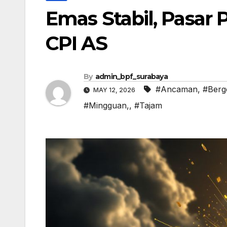
Emas Stabil, Pasar
CPI AS
By
admin_bpf_surabaya
#Ancaman
,
#Berge
MAY 12, 2026
#Mingguan,
,
#Tajam