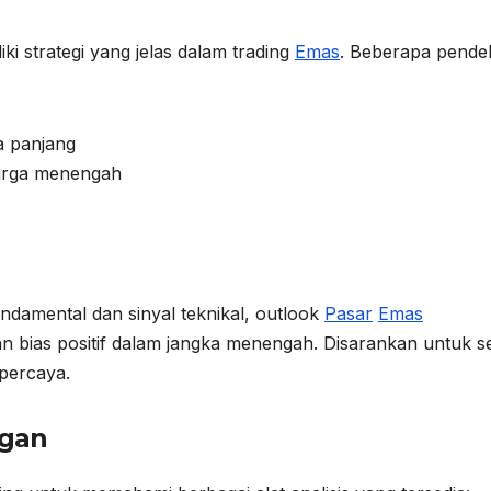
ki strategi yang jelas dalam trading
Emas
. Beberapa pende
a panjang
harga menengah
damental dan sinyal teknikal, outlook
Pasar
Emas
an bias positif dalam jangka menengah. Disarankan untuk se
rpercaya.
gan