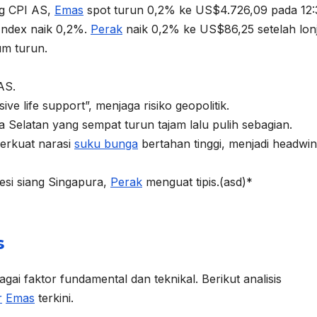
ang CPI AS,
Emas
spot turun 0,2% ke US$4.726,09 pada 12:3
Index naik 0,2%.
Perak
naik 0,2% ke US$86,25 setelah lon
um turun.
AS.
e life support”, menjaga risiko geopolitik.
 Selatan yang sempat turun tajam lalu pulih sebagian.
perkuat narasi
suku bunga
bertahan tinggi, menjadi headwi
si siang Singapura,
Perak
menguat tipis.(asd)*
s
gai faktor fundamental dan teknikal. Berikut analisis
r
Emas
terkini.