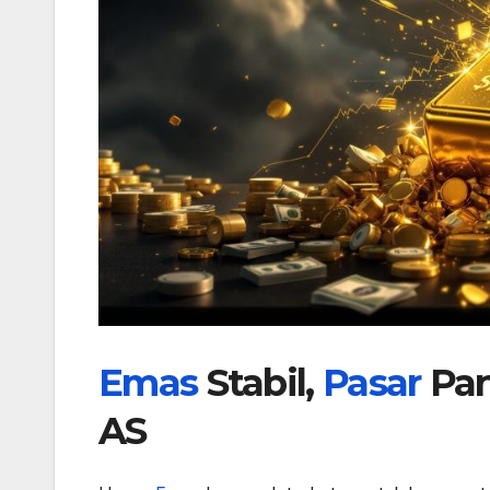
Emas
Stabil,
Pasar
Pan
AS