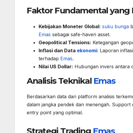
Faktor Fundamental yan
Kebijakan Moneter Global:
suku bunga
b
Emas
sebagai safe-haven asset.
Geopolitical Tensions:
Ketegangan geopo
Inflasi dan Data
ekonomi
:
Laporan infla
terhadap
Emas
.
Nilai US Dollar:
Hubungan invers antara 
Analisis Teknikal
Emas
Berdasarkan data dari platform analisis terke
dalam jangka pendek dan menengah. Support d
entry point yang optimal.
Strategi Trading
Emas