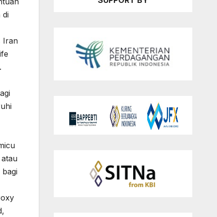
SUPPORT BY
ntuan
 di
 Iran
ife
.
agi
ruhi
micu
 atau
 bagi
roxy
d,