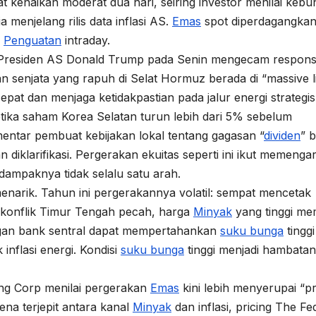
t kenaikan moderat dua hari, seiring investor menilai kebu
 menjelang rilis data inflasi AS.
Emas
spot diperdagangkan
s
Penguatan
intraday.
a. Presiden AS Donald Trump pada Senin mengecam respons
 senjata yang rapuh di Selat Hormuz berada di “massive l
at dan menjaga ketidakpastian pada jalur energi strategis
etika saham Korea Selatan turun lebih dari 5% sebelum
tar pembuat kebijakan lokal tentang gagasan “
dividen
” b
diklarifikasi. Pergerakan ekuitas seperti ini ikut memenga
 dampaknya tidak selalu satu arah.
narik. Tahun ini pergerakannya volatil: sempat mencetak
ak konflik Timur Tengah pecah, harga
Minyak
yang tinggi me
ngan bank sentral dapat mempertahankan
suku bunga
tinggi
flasi energi. Kondisi
suku bunga
tinggi menjadi hambatan
ng Corp menilai pergerakan
Emas
kini lebih menyerupai “p
ena terjepit antara kanal
Minyak
dan inflasi, pricing The Fe