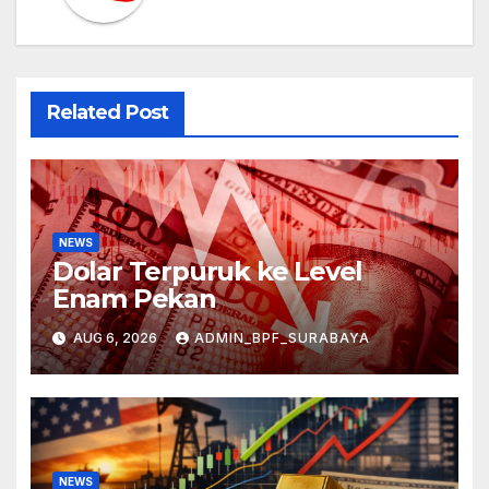
Related Post
NEWS
Dolar Terpuruk ke Level
Enam Pekan
AUG 6, 2026
ADMIN_BPF_SURABAYA
NEWS