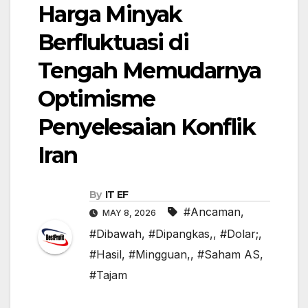
Harga Minyak
Berfluktuasi di
Tengah Memudarnya
Optimisme
Penyelesaian Konflik
Iran
By
IT EF
#Ancaman
,
MAY 8, 2026
#Dibawah
,
#Dipangkas,
,
#Dolar;
,
#Hasil
,
#Mingguan,
,
#Saham AS
,
#Tajam