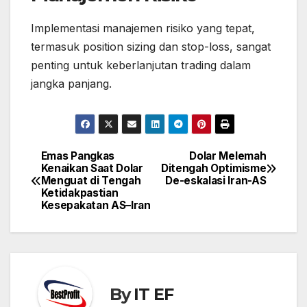
Implementasi manajemen risiko yang tepat,
termasuk position sizing dan stop-loss, sangat
penting untuk keberlanjutan trading dalam
jangka panjang.
Emas Pangkas
Dolar Melemah
Post
Kenaikan Saat Dolar
Ditengah Optimisme
navigation
Menguat di Tengah
De-eskalasi Iran-AS
Ketidakpastian
Kesepakatan AS–Iran
By
IT EF