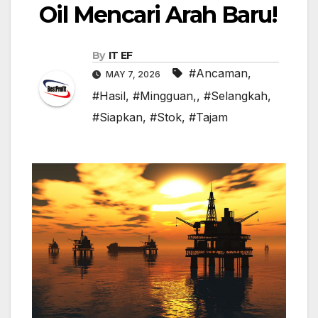
Oil Mencari Arah Baru!
By
IT EF
#Ancaman
,
MAY 7, 2026
#Hasil
,
#Mingguan,
,
#Selangkah
,
#Siapkan
,
#Stok
,
#Tajam