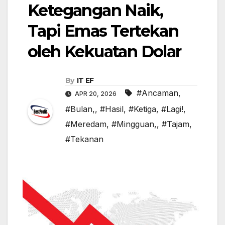
Ketegangan Naik,
Tapi Emas Tertekan
oleh Kekuatan Dolar
By
IT EF
#Ancaman
,
APR 20, 2026
#Bulan,
,
#Hasil
,
#Ketiga
,
#Lagi!
,
#Meredam
,
#Mingguan,
,
#Tajam
,
#Tekanan