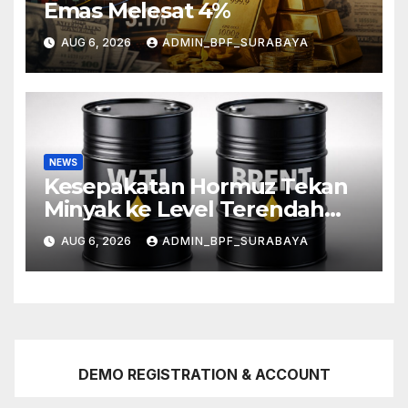
Emas Melesat 4%
AUG 6, 2026
ADMIN_BPF_SURABAYA
NEWS
Kesepakatan Hormuz Tekan
Minyak ke Level Terendah
Sebulan
AUG 6, 2026
ADMIN_BPF_SURABAYA
DEMO REGISTRATION & ACCOUNT