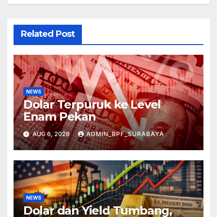
Related Post
NEWS
Dolar Terpuruk ke Level
Enam Pekan
AUG 6, 2026
ADMIN_BPF_SURABAYA
NEWS
Dolar dan Yield Tumbang,