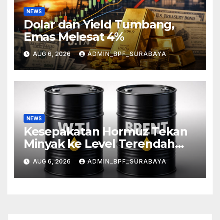
NEWS
Dolar dan Yield Tumbang,
Emas Melesat 4%
AUG 6, 2026
ADMIN_BPF_SURABAYA
NEWS
Kesepakatan Hormuz Tekan
Minyak ke Level Terendah
Sebulan
AUG 6, 2026
ADMIN_BPF_SURABAYA