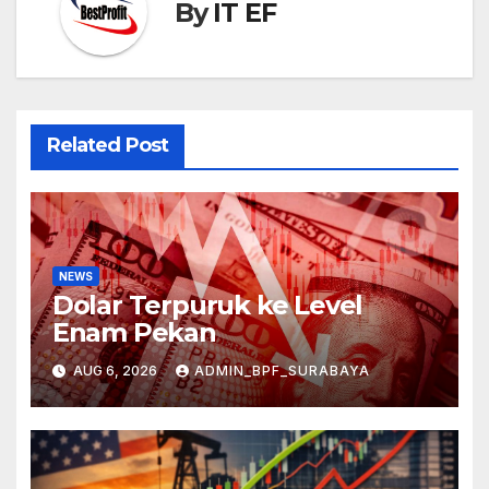
By
IT EF
Related Post
NEWS
Dolar Terpuruk ke Level
Enam Pekan
AUG 6, 2026
ADMIN_BPF_SURABAYA