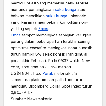
memicu inflasi yang memaksa bank sentral
menunda pemangkasan
suku bunga
atau
bahkan menaikkan
suku bunga
—skenario
yang biasanya membebani komoditas non-
yielding seperti
Emas
.
Emas
sempat memangkas sebagian kerugian
perang dalam beberapa hari terakhir seiring
optimisme ceasefire meningkat, namun masih
turun hampir 8% sejak konflik Iran dimulai
pada akhir Februari. Pada 09:37 waktu New
York, spot gold naik 1,6% menjadi
US$4.864,51/oz.
Perak
melonjak 5%,
sementara platinum dan palladium turut
menguat. Bloomberg Dollar Spot Index turun
0,5%. (Arl)*
Sumber: Newsmaker.id