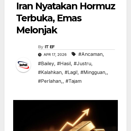
Iran Nyatakan Hormuz
Terbuka, Emas
Melonjak
By
IT EF
#Ancaman
,
APR 17, 2026
#Bailey
,
#Hasil
,
#Justru
,
#Kalahkan
,
#Lagi!
,
#Mingguan,
,
#Perlahan,
,
#Tajam